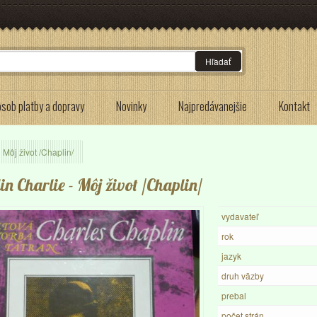
Hľadať
sob platby a dopravy
Novinky
Najpredávanejšie
Kontakt
Môj život /Chaplin/
in Charlie
- Môj život /Chaplin/
vydavateľ
rok
jazyk
druh väzby
prebal
počet strán