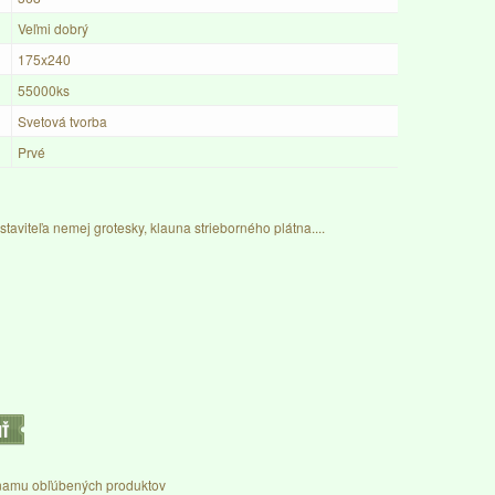
Veľmi dobrý
175x240
55000ks
Svetová tvorba
Prvé
taviteľa nemej grotesky, klauna strieborného plátna....
IŤ
namu obľúbených produktov