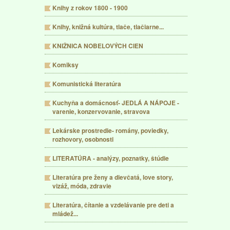
Knihy z rokov 1800 - 1900
Knihy, knižná kultúra, tlače, tlačiarne...
KNIŽNICA NOBELOVÝCH CIEN
Komiksy
Komunistická literatúra
Kuchyňa a domácnosť- JEDLÁ A NÁPOJE -
varenie, konzervovanie, stravova
Lekárske prostredie- romány, poviedky,
rozhovory, osobnosti
LITERATÚRA - analýzy, poznatky, štúdie
Literatúra pre ženy a dievčatá, love story,
vizáž, móda, zdravie
Literatúra, čítanie a vzdelávanie pre deti a
mládež...