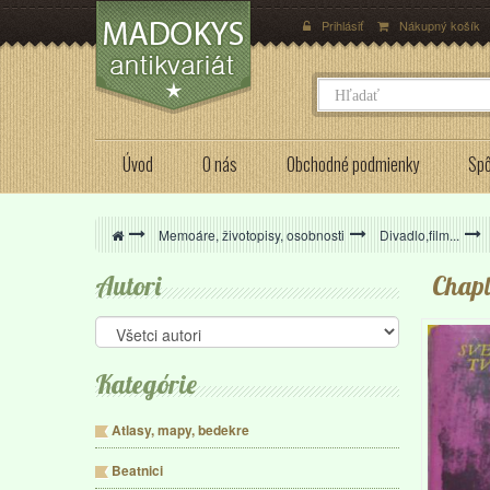
Prihlásiť
Nákupný košík
Úvod
O nás
Obchodné podmienky
Spô
>
Memoáre, životopisy, osobnosti
>
Divadlo,film...
>
Autori
Chapl
Kategórie
Atlasy, mapy, bedekre
Beatnici