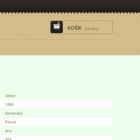
KOŠÍK
prázdny
Tatran
1989
Slovenský
Pevná
áno
368