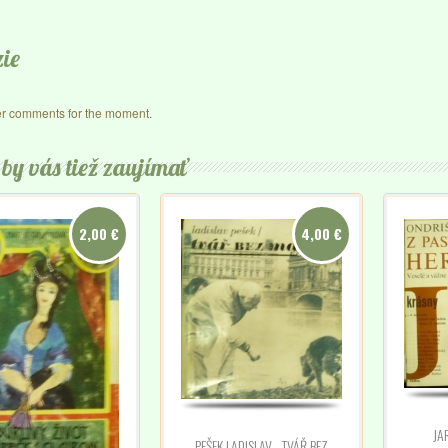
ie
r comments for the moment.
by vás tiež zaujímať
2,00 €
4,00 €
JA
PEŠEK LADISLAV - TVÁŘ BEZ