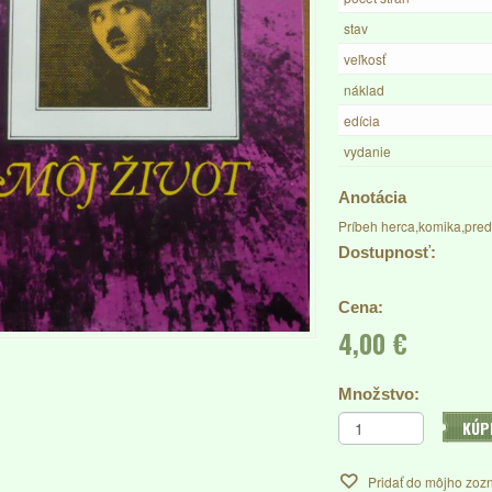
stav
veľkosť
náklad
edícia
vydanie
Anotácia
Príbeh herca,komika,preds
Dostupnosť:
Cena:
4,00 €
Množstvo:
KÚP
Pridať do môjho zoz