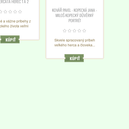
IERČAŤA HEREC 1 A 2
KOVÁŘ PAVEL - KOPECKÁ JANA -
MILOŠ KOPECKÝ DŮVĚRNÝ
PORTRÉT
é a vážne príbehy z
ckého života veľmi
 slovenskej hereckej
ti...a nielen jeho..vo
KÚPIŤ
Skvele spracovaný príbeh
knihách, ktoré sú vo
veľkého herca a človeka...
bornom stave...
KÚPIŤ