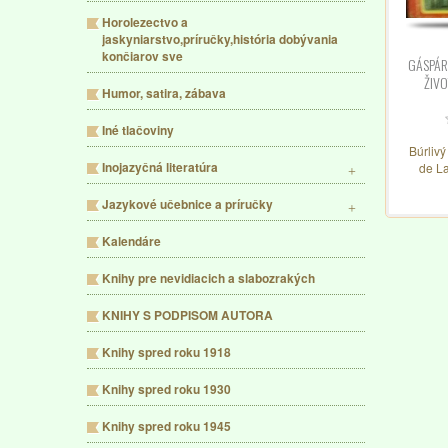
Horolezectvo a
jaskyniarstvo,príručky,história dobývania
končiarov sve
GÁSPÁR
ŽIVO
Humor, satira, zábava
Iné tlačoviny
Búrlivý
Inojazyčná literatúra
de Lat
Vol
Jazykové učebnice a príručky
Kalendáre
Knihy pre nevidiacich a slabozrakých
KNIHY S PODPISOM AUTORA
Knihy spred roku 1918
Knihy spred roku 1930
Knihy spred roku 1945