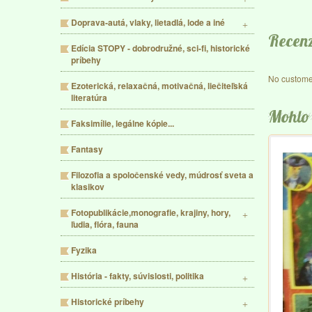
Doprava-autá, vlaky, lietadlá, lode a iné
Recenz
Edícia STOPY - dobrodružné, sci-fi, historické
príbehy
No custome
Ezoterická, relaxačná, motivačná, liečiteľská
literatúra
Mohlo 
Faksimílie, legálne kópie...
Fantasy
Filozofia a spoločenské vedy, múdrosť sveta a
klasikov
Fotopublikácie,monografie, krajiny, hory,
ľudia, flóra, fauna
Fyzika
História - fakty, súvislosti, politika
Historické príbehy