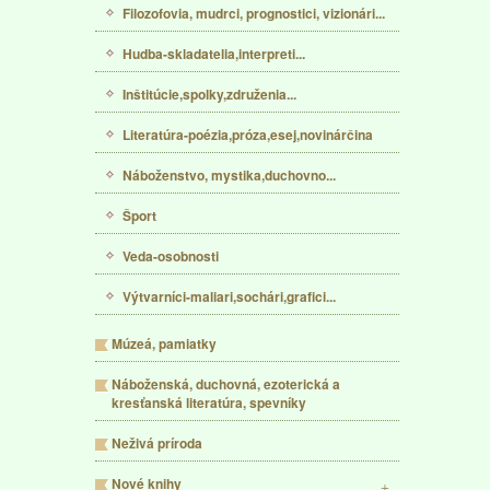
Filozofovia, mudrci, prognostici, vizionári...
Hudba-skladatelia,interpreti...
Inštitúcie,spolky,združenia...
Literatúra-poézia,próza,esej,novinárčina
Náboženstvo, mystika,duchovno...
Šport
Veda-osobnosti
Výtvarníci-maliari,sochári,grafici...
Múzeá, pamiatky
Náboženská, duchovná, ezoterická a
kresťanská literatúra, spevníky
Neživá príroda
Nové knihy