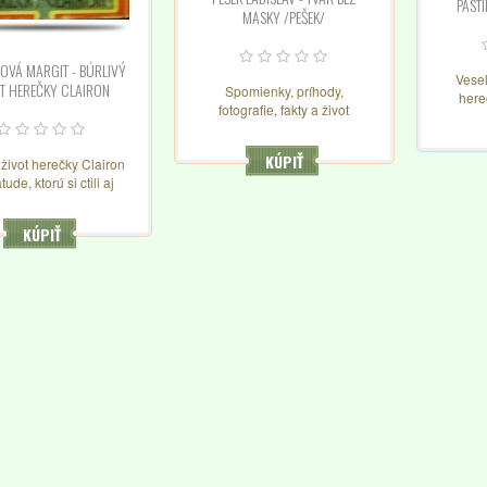
PAST
MASKY /PEŠEK/
OVÁ MARGIT - BÚRLIVÝ
Vesel
T HEREČKY CLAIRON
Spomienky, príhody,
here
fotografie, fakty a život
známej
výrazného predstaviteľa
osobnos
českej hereckej školy...
dvoch 
KÚPIŤ
 život herečky Clairon
vý
ude, ktorú si ctili aj
taire, aj Diderot...
KÚPIŤ