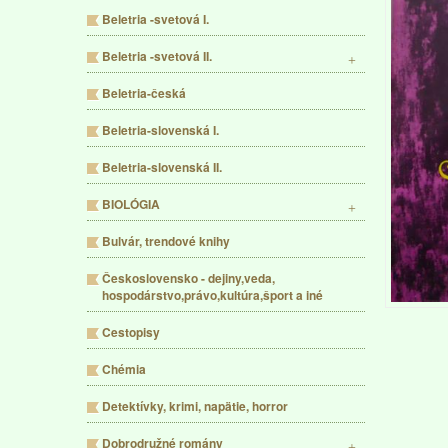
Beletria -svetová I.
Beletria -svetová II.
Beletria-česká
Beletria-slovenská I.
Beletria-slovenská II.
BIOLÓGIA
Bulvár, trendové knihy
Československo - dejiny,veda,
hospodárstvo,právo,kultúra,šport a iné
Cestopisy
Chémia
Detektívky, krimi, napätie, horror
Dobrodružné romány