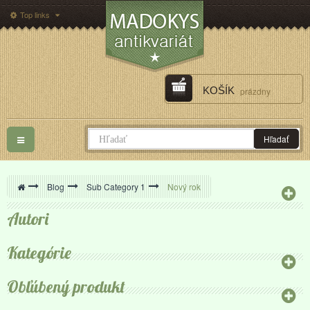
Top links
KOŠÍK
prázdny
Toggle
Hľadať
navigation
>
Blog
>
Sub Category 1
>
Nový rok
Autori
Kategórie
Obľúbený produkt