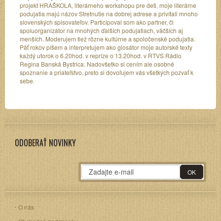
projekt HRAŠKOLA, literárneho workshopu pre deti, moje literárne
podujatia majú názov Stretnutie na dobrej adrese a privítali mnoho
slovenských spisovateľov. Participoval som ako partner, či
spoluorganizátor na mnohých ďalších podujatiach, väčších aj
menších. Moderujem tiež rôzne kultúrne a spoločenské podujatia.
Päť rokov píšem a interpretujem ako glosátor moje autorské texty
každý utorok o 6.20hod. v repríze o 13.20hod. v RTVS Rádio
Regina Banská Bystrica. Nadovšetko si cením ale osobné
spoznanie a priateľstvo, preto si dovoľujem vás všetkých pozvať k
sebe.
ODOBERAŤ NOVINKY
O nás