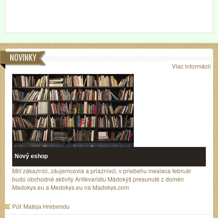
NOVINKY
Viac informácií
Nový eshop
Milí zákazníci, záujemcovia a priaznivci, v priebehu mesiaca február
budú obchodné aktivity Antikvariátu Mädokýš presunuté z domén
Madokys.eu a Medokys.eu na Madokys.com
Púť Mateja Hrebendu