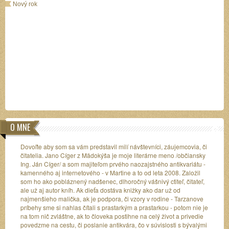
Nový rok
O MNE
Dovoľte aby som sa vám predstavil milí návštevníci, záujemcovia, či
čitatelia. Jano Cíger z Mädokýša je moje literárne meno /občiansky
Ing. Ján Cíger/ a som majiteľom prvého naozajstného antikvariátu -
kamenného aj internetového - v Martine a to od leta 2008. Založil
som ho ako pobláznený nadšenec, dlhoročný vášnivý ctiteľ, čitateľ,
ale už aj autor kníh. Ak dieťa dostáva knižky ako dar už od
najmenšieho malička, ak je podpora, či vzory v rodine - Tarzanove
príbehy sme si nahlas čítali s prastarkým a prastarkou - potom nie je
na tom nič zvláštne, ak to človeka postihne na celý život a privedie
povedzme na cestu, či poslanie antikvára, čo v súvislosti s bývalými