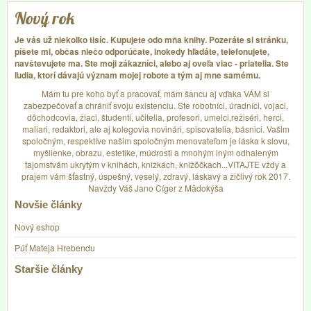
Nový rok
Je vás už niekoľko tisíc. Kupujete odo mňa knihy. Pozeráte si stránku,
píšete mi, občas niečo odporúčate, inokedy hľadáte, telefonujete,
navštevujete ma. Ste moji zákazníci, alebo aj oveľa viac - priatelia. Ste
ľudia, ktorí dávajú význam mojej robote a tým aj mne samému.
Mám tu pre koho byť a pracovať, mám šancu aj vďaka VÁM si
zabezpečovať a chrániť svoju existenciu. Ste robotníci, úradníci, vojaci,
dôchodcovia, žiaci, študenti, učitelia, profesori, umelci,režiséri, herci,
maliari, redaktori, ale aj kolegovia novinári, spisovatelia, básnici. Vašim
spoločným, respektíve našim spoločným menovateľom je láska k slovu,
myšlienke, obrazu, estetike, múdrosti a mnohým iným odhaleným
tajomstvám ukrytým v knihách, knižkách, knižôčkach...VITAJTE vždy a
prajem vám šťastný, úspešný, veselý, zdravý, láskavý a žičlivý rok 2017.
Navždy Váš Jano Cíger z Mädokýša
Novšie články
Nový eshop
Púť Mateja Hrebendu
Staršie články