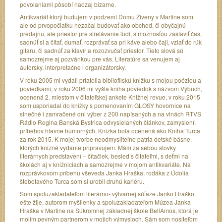
povolaniami pôsobí naozaj bizarne.
Antikvariát ktorý budujem v podzemí Domu Živeny v Martine som
ale od prvopočiatku nezačal budovať ako obchod, či obyčajnú
predajňu, ale priestor pre stretávanie ľudí, s možnosťou zastaviť čas,
sadnúť si a čítať, dumať, rozprávať sa pri káve alebo čaji, vziať do rúk
gitaru, či sadnúť za klavír a rozozvučať priestor. Tieto slová sú
samozrejme aj pozvánkou pre vás. Literatúre sa venujem aj
autorsky, interpretačne i organizátorsky.
V roku 2005 mi vydali priatelia bibliofilskú knižku s mojou poéziou a
poviedkami, v roku 2006 mi vyšla kniha poviedok s názvom Výbuch,
ocenená 2. miestom v čitateľskej ankete Knižnej revue, v roku 2015
som usporiadal do knižky s pomenovaním GLOSY hovornice na
slnečné i zamračené dni výber z 200 napísaných a na vlnách RTVS
Rádio Regina Banská Bystrica odvysielaných článkov, zamyslení,
príbehov hlavne humorných. Knižka bola ocenená ako Kniha Turca
za rok 2015. K mojej tvorbe neodmysliteľne patria detské básne,
ktorých knižné vydanie pripravujem. Mám za sebou stovky
literárnych predstavení – čítačiek, besied s čitateľmi, s deťmi na
školách aj v knižniciach a samozrejme v mojom antikvariáte. Na
rozprávkovom príbehu vševeda Janka Hraška, rodáka z Údolia
štebotavého Turca som si urobil druhú kariéru.
Som spoluzakladateľom literárno- výtvarnej súťaže Janko Hraško
ešte žije, autorom myšlienky a spoluzakladateľom Múzea Janka
Hraška v Martine na Súkromnej základnej škole BellAmos, ktorá je
mojim pevným partnerom v mojich výmysloch. Sám som nositeľom