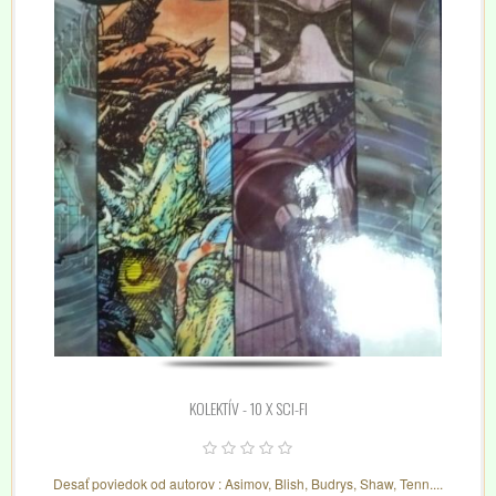
KOLEKTÍV - 10 X SCI-FI
Desať poviedok od autorov : Asimov, Blish, Budrys, Shaw, Tenn....