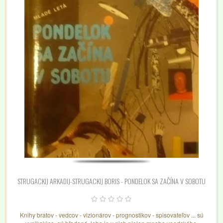
STRUGACKIJ ARKADIJ-STRUGACKIJ BORIS - PONDELOK SA ZAČÍNA V SOBOTU
Knihy bratov - vedcov - vizionárov - prognostikov - spisovateľov ... sú