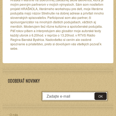
mojim pevným partnerom v mojich výmysloch. Sám som nositeľom
projekt HRAŠKOLA, literárneho workshopu pre deti, moje literárne
podujatia majú názov Stretnutie na dobrej adrese a privítali mnoho
slovenských spisovateľov. Participoval som ako partner, či
spoluorganizátor na mnohých ďalších podujatiach, väčších aj
menších. Moderujem tiež rôzne kultúrne a spoločenské podujatia.
Päť rokov píšem a interpretujem ako glosátor moje autorské texty
každý utorok o 6.20hod. v repríze o 13.20hod. v RTVS Rádio
Regina Banská Bystrica. Nadovšetko si cením ale osobné
spoznanie a priateľstvo, preto si dovoľujem vás všetkých pozvať k
sebe.
ODOBERAŤ NOVINKY
O nás