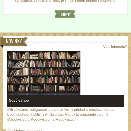
vynikajúce, sú hľadané, lebo je v nich nielen mnoho veedckého,
novátorského, ale majú aj čitateľský šmrnc...
KÚPIŤ
NOVINKY
Viac informácií
Nový eshop
Milí zákazníci, záujemcovia a priaznivci, v priebehu mesiaca február
budú obchodné aktivity Antikvariátu Mädokýš presunuté z domén
Madokys.eu a Medokys.eu na Madokys.com
Púť Mateja Hrebendu