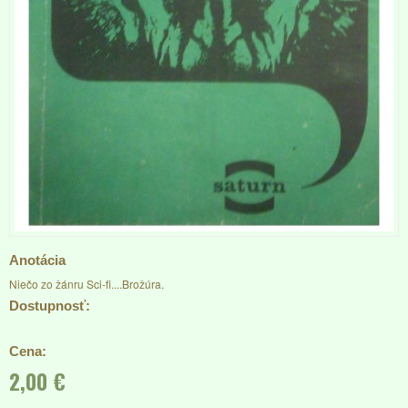
Anotácia
Niečo zo žánru Sci-fi....Brožúra.
Dostupnosť:
Cena:
2,00 €