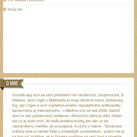
Nový rok
O MNE
Dovoľte aby som sa vám predstavil milí návštevníci, záujemcovia, či
čitatelia. Jano Cíger z Mädokýša je moje literárne meno /občiansky
Ing. Ján Cíger/ a som majiteľom prvého naozajstného antikvariátu -
kamenného aj internetového - v Martine a to od leta 2008. Založil
som ho ako pobláznený nadšenec, dlhoročný vášnivý ctiteľ, čitateľ,
ale už aj autor kníh. Ak dieťa dostáva knižky ako dar už od
najmenšieho malička, ak je podpora, či vzory v rodine - Tarzanove
príbehy sme si nahlas čítali s prastarkým a prastarkou - potom nie je
na tom nič zvláštne, ak to človeka postihne na celý život a privedie