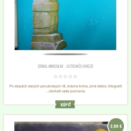
STINGL MIROSLAV - UCTIEVAČI HVIEZD
Po stopách starých peruánskych ríš, krásna kniha, plná faktov, fotografií
....obohatí vaše poznanie.
KÚPIŤ
2,00 €