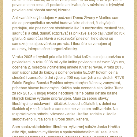
povedzme na cestu, či poslanie antikvára, čo v súvislosti s bývalými
povolaniami pôsobí naozaj bizarne.
Antikvariát ktorý budujem v podzemí Domu Živeny v Martine som
ale od prvopočiatku nezačal budovať ako obchod, či obyčajnú
predajňu, ale priestor pre stretávanie ľudí, s možnosťou zastaviť čas,
sadnúť si a čítať, dumať, rozprávať sa pri káve alebo čaji, vziať do rúk
gitaru, či sadnúť za klavír a rozozvučať priestor. Tieto slová sú
samozrejme aj pozvánkou pre vás. Literatúre sa venujem aj
autorsky, interpretačne i organizátorsky.
V roku 2005 mi vydali priatelia bibliofilskú knižku s mojou poéziou a
poviedkami, v roku 2006 mi vyšla kniha poviedok s názvom Výbuch,
ocenená 2. miestom v čitateľskej ankete Knižnej revue, v roku 2015
som usporiadal do knižky s pomenovaním GLOSY hovornice na
slnečné i zamračené dni výber z 200 napísaných a na vlnách RTVS
Rádio Regina Banská Bystrica odvysielaných článkov, zamyslení,
príbehov hlavne humorných. Knižka bola ocenená ako Kniha Turca
za rok 2015. K mojej tvorbe neodmysliteľne patria detské básne,
ktorých knižné vydanie pripravujem. Mám za sebou stovky
literárnych predstavení – čítačiek, besied s čitateľmi, s deťmi na
školách aj v knižniciach a samozrejme v mojom antikvariáte. Na
rozprávkovom príbehu vševeda Janka Hraška, rodáka z Údolia
štebotavého Turca som si urobil druhú kariéru.
Som spoluzakladateľom literárno- výtvarnej súťaže Janko Hraško
ešte žije, autorom myšlienky a spoluzakladateľom Múzea Janka
Hraška v Martine na Súkromnej základnej škole BellAmos, ktorá je