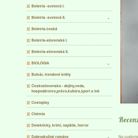
Beletria -svetová I.
Beletria -svetová II.
Beletria-česká
Beletria-slovenská I.
Beletria-slovenská II.
BIOLÓGIA
Bulvár, trendové knihy
Československo - dejiny,veda,
hospodárstvo,právo,kultúra,šport a iné
Cestopisy
Chémia
Recenz
Detektívky, krimi, napätie, horror
No custome
Dobrodružné romány