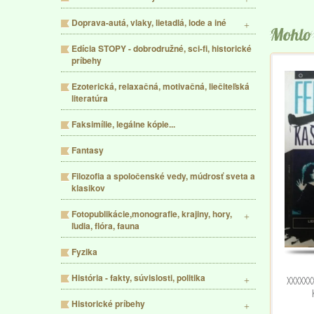
Doprava-autá, vlaky, lietadlá, lode a iné
Mohlo 
Edícia STOPY - dobrodružné, sci-fi, historické
príbehy
Ezoterická, relaxačná, motivačná, liečiteľská
literatúra
Faksimílie, legálne kópie...
Fantasy
Filozofia a spoločenské vedy, múdrosť sveta a
klasikov
Fotopublikácie,monografie, krajiny, hory,
ľudia, flóra, fauna
Fyzika
História - fakty, súvislosti, politika
XXXXXX
Historické príbehy