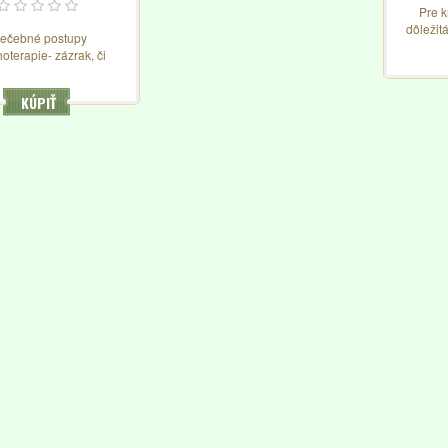
Pre 
dôležit
iečebné postupy
liter
oterapie- zázrak, či
veľmi
realita?
strán 
pop
KÚPIŤ