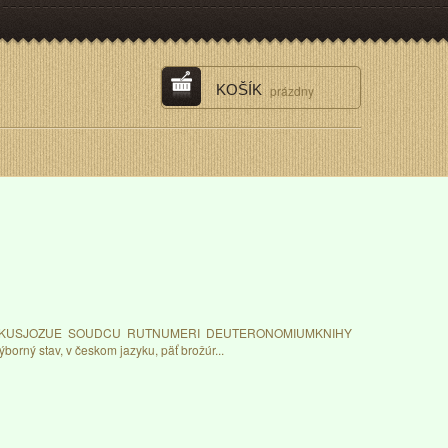
KOŠÍK
prázdny
TIKUSJOZUE SOUDCU RUTNUMERI DEUTERONOMIUMKNIHY
ný stav, v českom jazyku, päť brožúr...