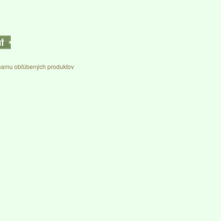
IŤ
namu obľúbených produktov