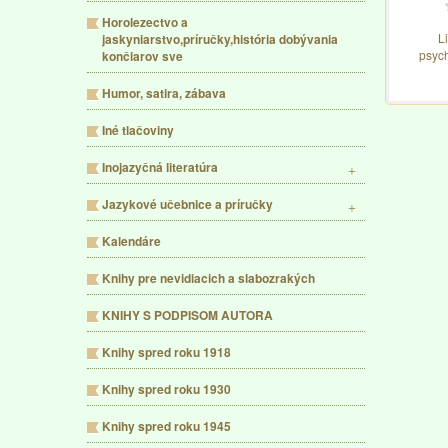
Horolezectvo a
L
jaskyniarstvo,príručky,história dobývania
psych
končiarov sve
Humor, satira, zábava
Iné tlačoviny
Inojazyčná literatúra
Jazykové učebnice a príručky
Kalendáre
Knihy pre nevidiacich a slabozrakých
KNIHY S PODPISOM AUTORA
Knihy spred roku 1918
Knihy spred roku 1930
Knihy spred roku 1945