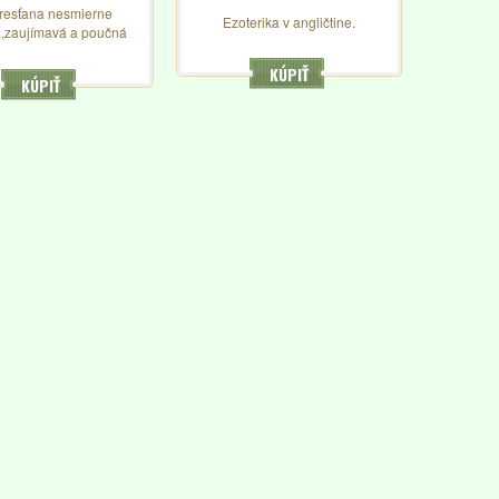
kresťana nesmierne
Ezoterika v angličtine.
á,zaujímavá a poučná
atúra, dve brožúry vo
 dobrom stave. 1168
KÚPIŤ
KÚPIŤ
krátkych životopisov,
isov skutkov...pr