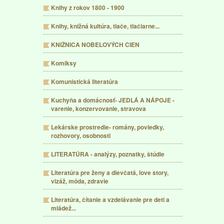
Knihy z rokov 1800 - 1900
Knihy, knižná kultúra, tlače, tlačiarne...
KNIŽNICA NOBELOVÝCH CIEN
Komiksy
Komunistická literatúra
Kuchyňa a domácnosť- JEDLÁ A NÁPOJE -
varenie, konzervovanie, stravova
Lekárske prostredie- romány, poviedky,
rozhovory, osobnosti
LITERATÚRA - analýzy, poznatky, štúdie
Literatúra pre ženy a dievčatá, love story,
vizáž, móda, zdravie
Literatúra, čítanie a vzdelávanie pre deti a
mládež...