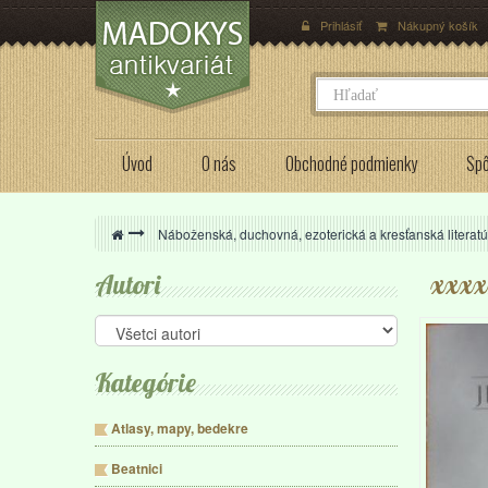
Prihlásiť
Nákupný košík
Úvod
O nás
Obchodné podmienky
Spô
>
Náboženská, duchovná, ezoterická a kresťanská literatú
Autori
xxxx
Kategórie
Atlasy, mapy, bedekre
Beatnici