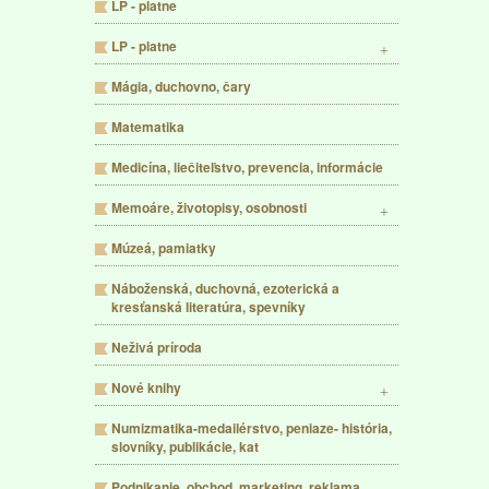
LP - platne
LP - platne
Mágia, duchovno, čary
Matematika
Medicína, liečiteľstvo, prevencia, informácie
Memoáre, životopisy, osobnosti
Múzeá, pamiatky
Náboženská, duchovná, ezoterická a
kresťanská literatúra, spevníky
Neživá príroda
Nové knihy
Numizmatika-medailérstvo, peniaze- história,
slovníky, publikácie, kat
Podnikanie, obchod, marketing, reklama