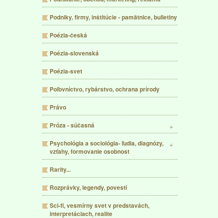
Podniky, firmy, inštitúcie - pamätnice, bulletiny
Poézia-česká
Poézia-slovenská
Poézia-svet
Poľovníctvo, rybárstvo, ochrana prírody
Právo
Próza - súčasná
Psychológia a sociológia- ľudia, diagnózy,
vzťahy, formovanie osobnost
Rarity...
Rozprávky, legendy, povesti
Sci-fi, vesmírny svet v predstavách,
interpretáciach, realite