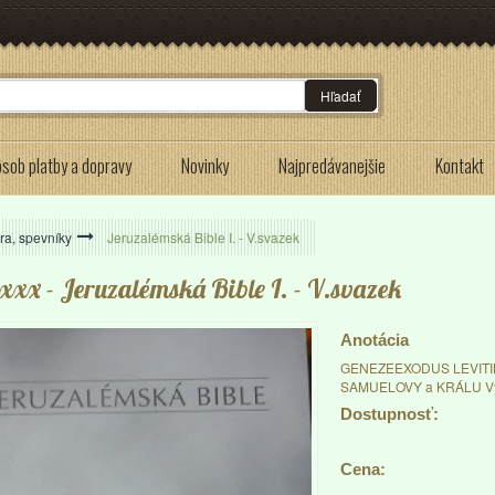
Hľadať
sob platby a dopravy
Novinky
Najpredávanejšie
Kontakt
ra, spevníky
>
Jeruzalémská Bible I. - V.svazek
xxx
- Jeruzalémská Bible I. - V.svazek
Anotácia
GENEZEEXODUS LEVI
SAMUELOVY a KRÁLU Výbor
Dostupnosť:
Cena: