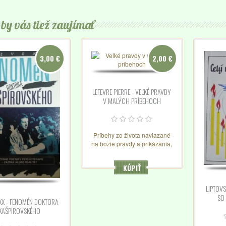
by vás tiež zaujímať
3,00 €
2,00 €
LEFEVRE PIERRE - VEĽKÉ PRAVDY
V MALÝCH PRÍBEHOCH
Príbehy zo života naviazané
na božie pravdy a prikázania,
na chvíle ich
prekročenia....brožúra, nová...
KÚPIŤ
LIPTOVS
SO 
XX - FENOMÉN DOKTORA
KAŠPIROVSKÉHO