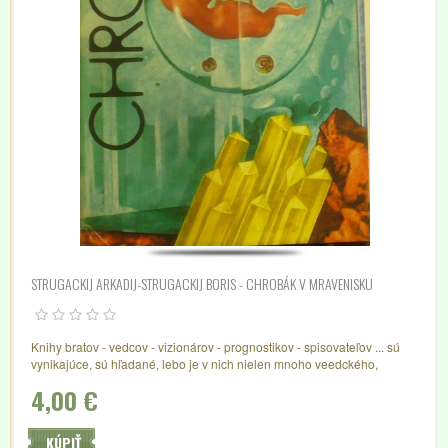
STRUGACKIJ ARKADIJ-STRUGACKIJ BORIS - CHROBÁK V MRAVENISKU
Knihy bratov - vedcov - vizionárov - prognostikov - spisovateľov ... sú
vynikajúce, sú hľadané, lebo je v nich nielen mnoho veedckého,
novátorského, ale majstrovského príbehu....
4,00 €
KÚPIŤ