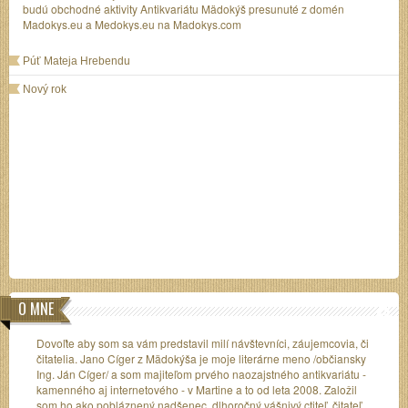
budú obchodné aktivity Antikvariátu Mädokýš presunuté z domén
Madokys.eu a Medokys.eu na Madokys.com
Púť Mateja Hrebendu
Nový rok
O MNE
Dovoľte aby som sa vám predstavil milí návštevníci, záujemcovia, či
čitatelia. Jano Cíger z Mädokýša je moje literárne meno /občiansky
Ing. Ján Cíger/ a som majiteľom prvého naozajstného antikvariátu -
kamenného aj internetového - v Martine a to od leta 2008. Založil
som ho ako pobláznený nadšenec, dlhoročný vášnivý ctiteľ, čitateľ,