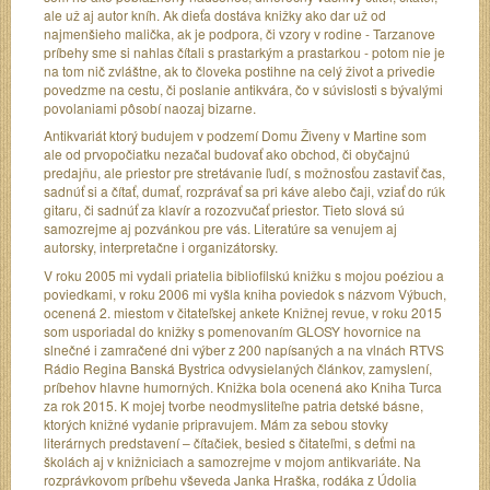
ale už aj autor kníh. Ak dieťa dostáva knižky ako dar už od
najmenšieho malička, ak je podpora, či vzory v rodine - Tarzanove
príbehy sme si nahlas čítali s prastarkým a prastarkou - potom nie je
na tom nič zvláštne, ak to človeka postihne na celý život a privedie
povedzme na cestu, či poslanie antikvára, čo v súvislosti s bývalými
povolaniami pôsobí naozaj bizarne.
Antikvariát ktorý budujem v podzemí Domu Živeny v Martine som
ale od prvopočiatku nezačal budovať ako obchod, či obyčajnú
predajňu, ale priestor pre stretávanie ľudí, s možnosťou zastaviť čas,
sadnúť si a čítať, dumať, rozprávať sa pri káve alebo čaji, vziať do rúk
gitaru, či sadnúť za klavír a rozozvučať priestor. Tieto slová sú
samozrejme aj pozvánkou pre vás. Literatúre sa venujem aj
autorsky, interpretačne i organizátorsky.
V roku 2005 mi vydali priatelia bibliofilskú knižku s mojou poéziou a
poviedkami, v roku 2006 mi vyšla kniha poviedok s názvom Výbuch,
ocenená 2. miestom v čitateľskej ankete Knižnej revue, v roku 2015
som usporiadal do knižky s pomenovaním GLOSY hovornice na
slnečné i zamračené dni výber z 200 napísaných a na vlnách RTVS
Rádio Regina Banská Bystrica odvysielaných článkov, zamyslení,
príbehov hlavne humorných. Knižka bola ocenená ako Kniha Turca
za rok 2015. K mojej tvorbe neodmysliteľne patria detské básne,
ktorých knižné vydanie pripravujem. Mám za sebou stovky
literárnych predstavení – čítačiek, besied s čitateľmi, s deťmi na
školách aj v knižniciach a samozrejme v mojom antikvariáte. Na
rozprávkovom príbehu vševeda Janka Hraška, rodáka z Údolia