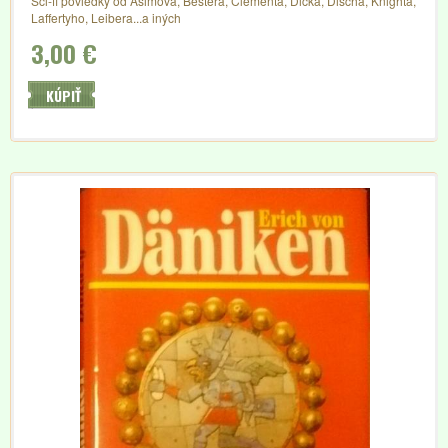
Sci-fi poviedky od Asimova, Bestera, Clementa, Dicka, Discha, Knighta,
Laffertyho, Leibera...a iných
3,00 €
KÚPIŤ