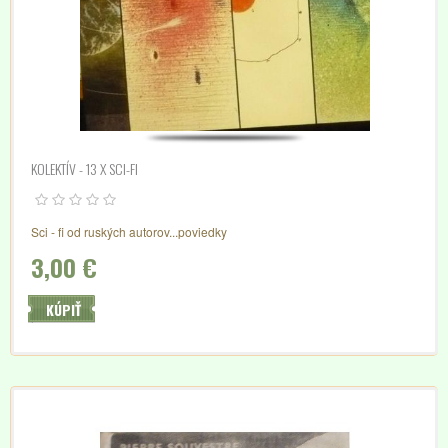
KOLEKTÍV - 13 X SCI-FI
Sci - fi od ruských autorov...poviedky
3,00 €
KÚPIŤ