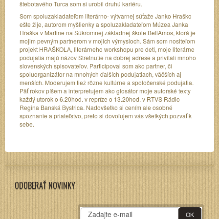
štebotavého Turca som si urobil druhú kariéru.
Som spoluzakladateľom literárno- výtvarnej súťaže Janko Hraško
ešte žije, autorom myšlienky a spoluzakladateľom Múzea Janka
Hraška v Martine na Súkromnej základnej škole BellAmos, ktorá je
mojim pevným partnerom v mojich výmysloch. Sám som nositeľom
projekt HRAŠKOLA, literárneho workshopu pre deti, moje literárne
podujatia majú názov Stretnutie na dobrej adrese a privítali mnoho
slovenských spisovateľov. Participoval som ako partner, či
spoluorganizátor na mnohých ďalších podujatiach, väčších aj
menších. Moderujem tiež rôzne kultúrne a spoločenské podujatia.
Päť rokov píšem a interpretujem ako glosátor moje autorské texty
každý utorok o 6.20hod. v repríze o 13.20hod. v RTVS Rádio
Regina Banská Bystrica. Nadovšetko si cením ale osobné
spoznanie a priateľstvo, preto si dovoľujem vás všetkých pozvať k
sebe.
ODOBERAŤ NOVINKY