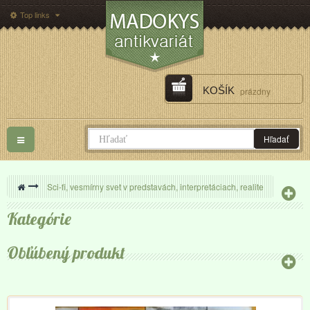
Top links
KOŠÍK
prázdny
Toggle
Hľadať
navigation
>
Sci-fi, vesmírny svet v predstavách, interpretáciach, realite
Kategórie
Obľúbený produkt