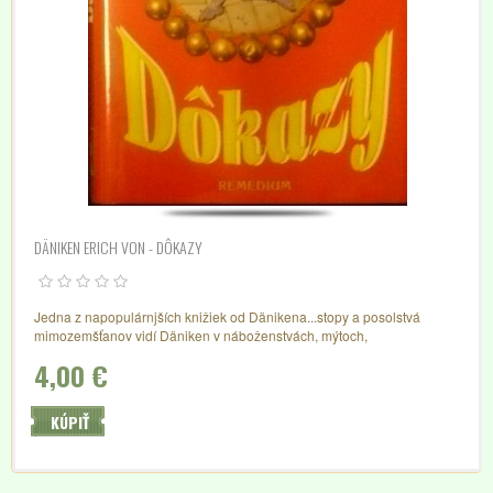
DÄNIKEN ERICH VON - DÔKAZY
Jedna z napopulárnjších knižiek od Dänikena...stopy a posolstvá
mimozemšťanov vidí Däniken v náboženstvách, mýtoch,
umení...a...čítajte.
4,00 €
KÚPIŤ