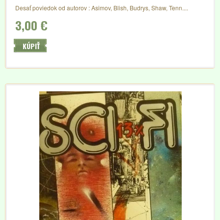
Desať poviedok od autorov : Asimov, Blish, Budrys, Shaw, Tenn....
3,00 €
KÚPIŤ