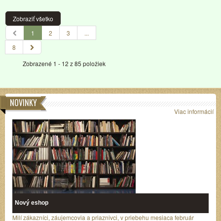
Zobraziť všetko
1
2
3
...
8
Zobrazené 1 - 12 z 85 položiek
NOVINKY
Viac informácií
Nový eshop
Milí zákazníci, záujemcovia a priaznivci, v priebehu mesiaca február