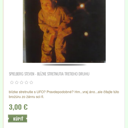
SPIELBERG STEVEN - BLÍZKE STRETNUTIA TRETIEHO DRUHU
blízke stretnutie s UFO? Pravdepodobné? Hm...vraj áno...ale čítajte túto
brožúru zo žánru sci-fi.
3,00 €
KÚPIŤ