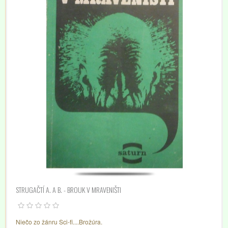
STRUGAČTÍ A. A B. - BROUK V MRAVENIŠTI
Niečo zo žánru Sci-fi....Brožúra.