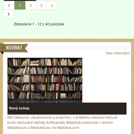
1
2
3
4
Zobrazené 1 - 12 z 40 položiek
NOVINKY
Viac informácií
Nový eshop
Milí zákazníci, záujemcovia a priaznivci, v priebehu mesiaca február
budú obchodné aktivity Antikvariátu Mädokýš presunuté z domén
Madokys.eu a Medokys.eu na Madokys.com