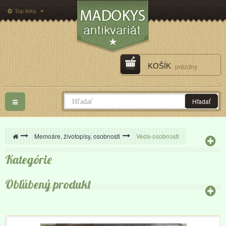
Top links
KOŠÍK
prázdny
Toggle
Hľadať
navigation
>
Memoáre, životopisy, osobnosti
>
Veda-osobnosti
Kategórie
Obľúbený produkt