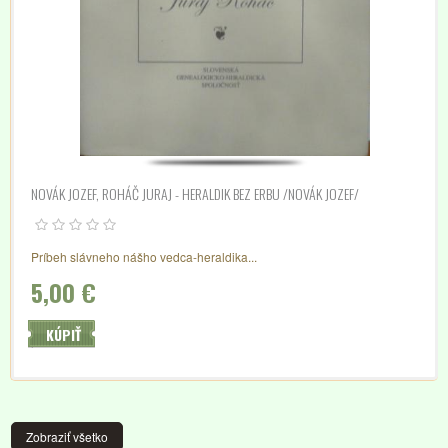
NOVÁK JOZEF, ROHÁČ JURAJ - HERALDIK BEZ ERBU /NOVÁK JOZEF/
Príbeh slávneho nášho vedca-heraldika...
5,00 €
KÚPIŤ
Zobraziť všetko