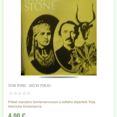
STONE IRVING - GRÉCKY POKLAD ;
Príbeh manželov Schliemannovcov a veľkého objaviteľa Tróje,
Heinricha Schliemanna.
4,00 €