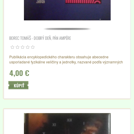
BOREC TOMÁŠ - DOBRÝ DEŇ, PÁN AMPÉRE
Publikácia encyklopedického charakteru obsahuje abecedne
usporiadané fyzikálne veličiny a jednotky, nazvané podľa významných
vedcov a technikov. Každé heslo má odbornú a beletristickú časť a
4,00 €
uvádza charakteristiku a definíciu príslušného pojmu, údaje o živote a
diele vynálezcu a epizódu z jeho života.
KÚPIŤ