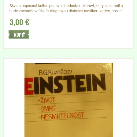
Skvelo napísaná kniha, podáva sbedectvo lekárovi, ktorý zachránil a
bude zachraňovať ľudí s diagnózou diabetes mellitus...vedec, nositeľ
Nobelovej ceny,
3,00 €
KÚPIŤ