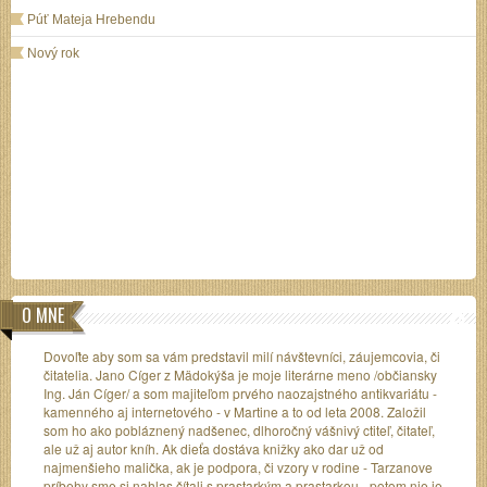
Púť Mateja Hrebendu
Nový rok
O MNE
Dovoľte aby som sa vám predstavil milí návštevníci, záujemcovia, či
čitatelia. Jano Cíger z Mädokýša je moje literárne meno /občiansky
Ing. Ján Cíger/ a som majiteľom prvého naozajstného antikvariátu -
kamenného aj internetového - v Martine a to od leta 2008. Založil
som ho ako pobláznený nadšenec, dlhoročný vášnivý ctiteľ, čitateľ,
ale už aj autor kníh. Ak dieťa dostáva knižky ako dar už od
najmenšieho malička, ak je podpora, či vzory v rodine - Tarzanove
príbehy sme si nahlas čítali s prastarkým a prastarkou - potom nie je