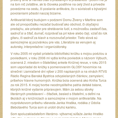
na tom nič zvláštne, ak to človeka postihne na celý život a privedie
povedzme na cestu, či poslanie antikvára, čo v súvislosti s bývalými
povolaniami pôsobí naozaj bizarne.
Antikvariát ktorý budujem v podzemí Domu Živeny v Martine som
ale od prvopočiatku nezačal budovať ako obchod, či obyčajnú
predajňu, ale priestor pre stretávanie ľudí, s možnosťou zastaviť čas,
sadnúť si a čítať, dumať, rozprávať sa pri káve alebo čaji, vziať do rúk
gitaru, či sadnúť za klavír a rozozvučať priestor. Tieto slová sú
samozrejme aj pozvánkou pre vás. Literatúre sa venujem aj
autorsky, interpretačne i organizátorsky.
V roku 2005 mi vydali priatelia bibliofilskú knižku s mojou poéziou a
poviedkami, v roku 2006 mi vyšla kniha poviedok s názvom Výbuch,
ocenená 2. miestom v čitateľskej ankete Knižnej revue, v roku 2015
som usporiadal do knižky s pomenovaním GLOSY hovornice na
slnečné i zamračené dni výber z 200 napísaných a na vlnách RTVS
Rádio Regina Banská Bystrica odvysielaných článkov, zamyslení,
príbehov hlavne humorných. Knižka bola ocenená ako Kniha Turca
za rok 2015. K mojej tvorbe neodmysliteľne patria detské básne,
ktorých knižné vydanie pripravujem. Mám za sebou stovky
literárnych predstavení – čítačiek, besied s čitateľmi, s deťmi na
školách aj v knižniciach a samozrejme v mojom antikvariáte. Na
rozprávkovom príbehu vševeda Janka Hraška, rodáka z Údolia
štebotavého Turca som si urobil druhú kariéru.
Som spoluzakladateľom literárno- výtvarnej súťaže Janko Hraško