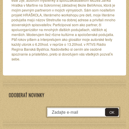
ešte žije, autorom myšlienky a spoluzakladateľom Múzea Janka
Hraška v Martine na Súkromnej základnej škole BellAmos, ktorá je
mojim pevným partnerom v mojich výmysloch. Sám som nositeľom
projekt HRAŠKOLA, literárneho workshopu pre deti, moje literárne
podujatia majú názov Stretnutie na dobrej adrese a privítali mnoho
slovenských spisovateľov. Participoval som ako partner, či
spoluorganizátor na mnohých ďalších podujatiach, väčších aj
menších. Moderujem tiež rôzne kultúrne a spoločenské podujatia.
Päť rokov píšem a interpretujem ako glosátor moje autorské texty
každý utorok o 6.20hod. v repríze o 13.20hod. v RTVS Rádio
Regina Banská Bystrica. Nadovšetko si cením ale osobné
spoznanie a priateľstvo, preto si dovoľujem vás všetkých pozvať k
sebe.
ODOBERAŤ NOVINKY