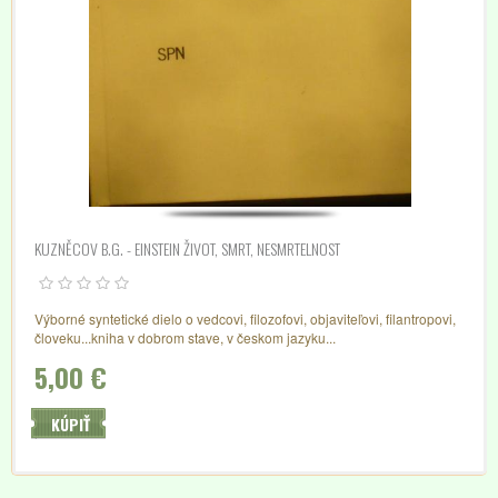
KUZNĚCOV B.G. - EINSTEIN ŽIVOT, SMRT, NESMRTELNOST
Výborné syntetické dielo o vedcovi, filozofovi, objaviteľovi, filantropovi,
človeku...kniha v dobrom stave, v českom jazyku...
5,00 €
KÚPIŤ