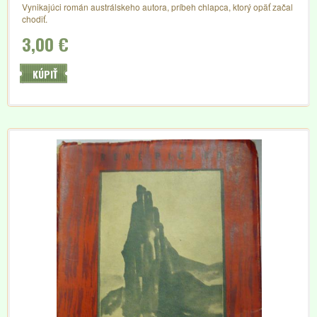
Vynikajúci román austrálskeho autora, príbeh chlapca, ktorý opäť začal
chodiť.
3,00 €
KÚPIŤ