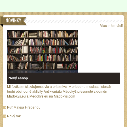
NOVINKY
Viac informácií
Nový eshop
Milí zákazníci, záujemcovia a priaznivci, v priebehu mesiaca február
budú obchodné aktivity Antikvariátu Mädokýš presunuté z domén
Madokys.eu a Medokys.eu na Madokys.com
Púť Mateja Hrebendu
Nový rok