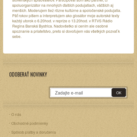
spoluorganizátor na mnohých ďalších podujatiach, väčších aj
menších. Moderujem tiež rôzne kultúrne a spoločenské podujatia.
Päť rokov píšem a interpretujem ako glosátor moje autorské texty
každý utorok o 6.20hod. v repríze o 13.20hod. v RTVS Rádio
Regina Banská Bystrica. Nadovšetko si cením ale osobné
spoznanie a priateľstvo, preto si dovoľujem vás všetkých pozvať k
sebe.
ODOBERAŤ NOVINKY
O nás
Obchodné podmienky
Spôsob platby a doručenia