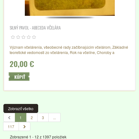
SILNÝ PAVOL - ABECEDA VČELÁRA
Význam včelárenia, všeobecné rady začíbnajúcim včelárom, Základné
teoretické vedomosti zo včelárenia, Rok na včelíne, Choroby a
škodcovia včiel, pr
20,00 €
KÚPIŤ
Zobraziť všetko
1
2
3
...
117
Zobrazené 1 - 12 z 1397 položiek