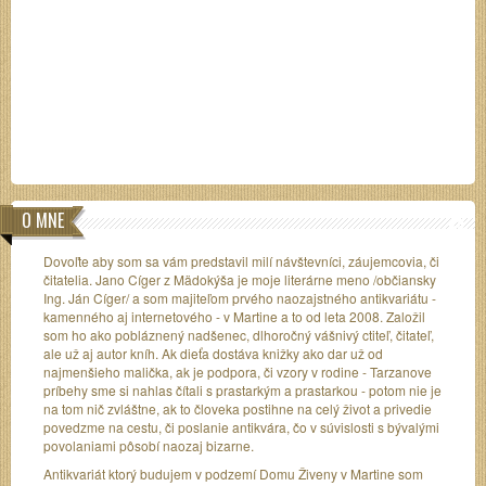
O MNE
Dovoľte aby som sa vám predstavil milí návštevníci, záujemcovia, či
čitatelia. Jano Cíger z Mädokýša je moje literárne meno /občiansky
Ing. Ján Cíger/ a som majiteľom prvého naozajstného antikvariátu -
kamenného aj internetového - v Martine a to od leta 2008. Založil
som ho ako pobláznený nadšenec, dlhoročný vášnivý ctiteľ, čitateľ,
ale už aj autor kníh. Ak dieťa dostáva knižky ako dar už od
najmenšieho malička, ak je podpora, či vzory v rodine - Tarzanove
príbehy sme si nahlas čítali s prastarkým a prastarkou - potom nie je
na tom nič zvláštne, ak to človeka postihne na celý život a privedie
povedzme na cestu, či poslanie antikvára, čo v súvislosti s bývalými
povolaniami pôsobí naozaj bizarne.
Antikvariát ktorý budujem v podzemí Domu Živeny v Martine som