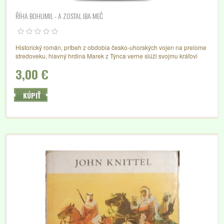
ŘÍHA BOHUMIL - A ZOSTAL IBA MEČ
Historický román, príbeh z obdobia česko-uhorských vojen na prelome
stredoveku, hlavný hrdina Marek z Týnca verne slúži svojmu kráľovi
Jířímu z Poděbra
3,00 €
KÚPIŤ