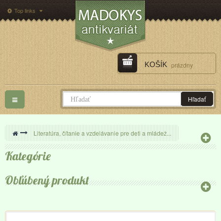
Top links
KOŠÍK
prázdny
Toggle
Hľadať
navigation
>
Literatúra, čítanie a vzdelávanie pre deti a mládež...
Kategórie
Obľúbený produkt