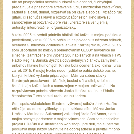
ale od prvopočiatku nezačal budovať ako obchod, či obyčajnú
predajňu, ale priestor pre stretávanie ľudí, s možnosťou zastaviť čas,
sadnúť si a čítať, dumať, rozprávať sa pri káve alebo čaji, vziať do rúk
gitaru, či sadnúť za klavír a rozozvučať priestor. Tieto slová sú
samozrejme aj pozvánkou pre vás. Literatúre sa venujem aj
autorsky, interpretačne i organizátorsky.
V roku 2005 mi vydali priatelia bibliofilskú knižku s mojou poéziou a
poviedkami, v roku 2006 mi vyšla kniha poviedok s názvom Výbuch,
ocenená 2. miestom v čitateľskej ankete Knižnej revue, v roku 2015
som usporiadal do knižky s pomenovaním GLOSY hovornice na
slnečné i zamračené dni výber z 200 napísaných a na vlnách RTVS
Rádio Regina Banská Bystrica odvysielaných článkov, zamyslení,
príbehov hlavne humorných. Knižka bola ocenená ako Kniha Turca
za rok 2015. K mojej tvorbe neodmysliteľne patria detské básne,
ktorých knižné vydanie pripravujem. Mám za sebou stovky
literárnych predstavení – čítačiek, besied s čitateľmi, s deťmi na
školách aj v knižniciach a samozrejme v mojom antikvariáte. Na
rozprávkovom príbehu vševeda Janka Hraška, rodáka z Údolia
štebotavého Turca som si urobil druhú kariéru.
Som spoluzakladateľom literárno- výtvarnej súťaže Janko Hraško
ešte žije, autorom myšlienky a spoluzakladateľom Múzea Janka
Hraška v Martine na Súkromnej základnej škole BellAmos, ktorá je
mojim pevným partnerom v mojich výmysloch. Sám som nositeľom
projekt HRAŠKOLA, literárneho workshopu pre deti, moje literárne
podujatia majú názov Stretnutie na dobrej adrese a privítali mnoho
slovenských spisovateľov. Participoval som ako partner, či