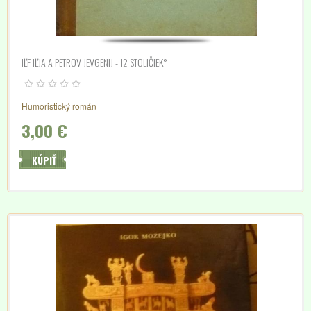
IĽF IĽJA A PETROV JEVGENIJ - 12 STOLIČIEK°
Humoristický román
3,00 €
KÚPIŤ