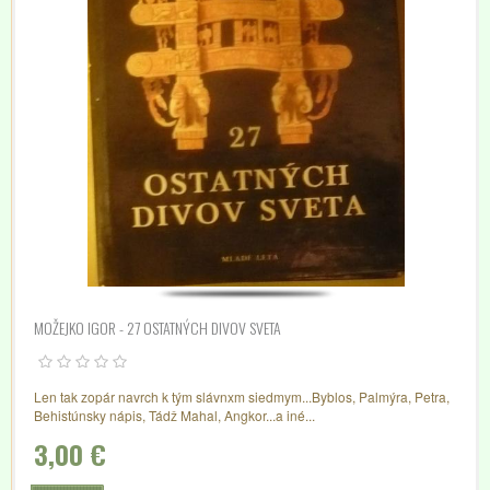
MOŽEJKO IGOR - 27 OSTATNÝCH DIVOV SVETA
Len tak zopár navrch k tým slávnxm siedmym...Byblos, Palmýra, Petra,
Behistúnsky nápis, Tádž Mahal, Angkor...a iné...
3,00 €