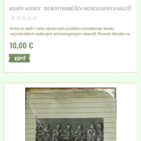
KOLEKTÍV AUTOROV - 100 NEJVÝZNAMNĚJŠÍCH ARCHEOLOGICKÝCH NALEZIŠŤ
Kniha je další z řady výpravných publikací představuje stovku
nejznámějších světových archeologických nalezišť. Povede čtenáře na
putování za pozůstatky dávných civilizací, které podávají svědectví o
10,00 €
bohatství a vyspělosti dávných kultur.
KÚPIŤ