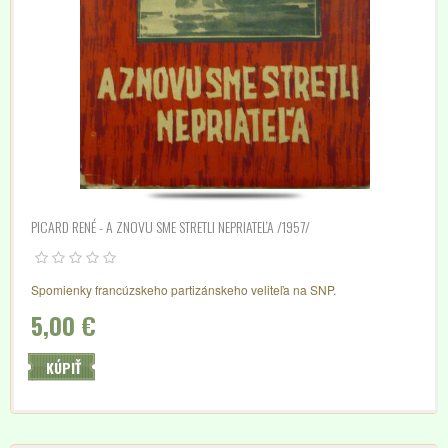
PICARD RENÉ - A ZNOVU SME STRETLI NEPRIATEĽA /1957/
Spomienky francúzskeho partizánskeho veliteľa na SNP.
5,00 €
KÚPIŤ