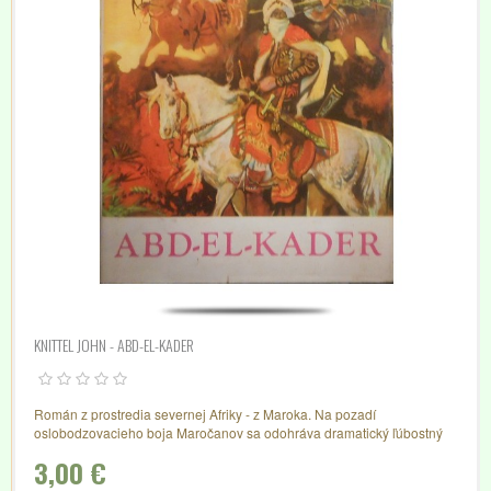
KNITTEL JOHN - ABD-EL-KADER
Román z prostredia severnej Afriky - z Maroka. Na pozadí
oslobodzovacieho boja Maročanov sa odohráva dramatický ľúbostný
príbeh dcéry francúzskeho generála a povstaleckého vodcu..
3,00 €