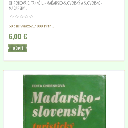
CHRENKOVÁ E., TANKÓ L. - MAĎARSKO-SLOVENSKÝ A SLOVENSKO-
MAĎARSKÝ...
50 tisíc výrazov...1008 strán...
6,00 €
KÚPIŤ