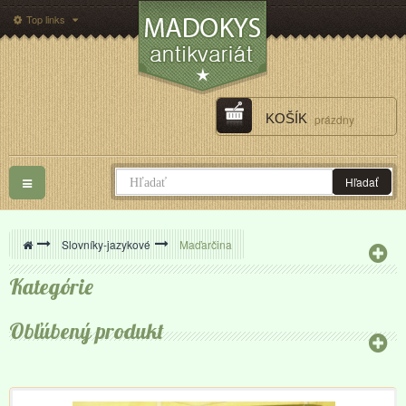
Top links
KOŠÍK
prázdny
Toggle
Hľadať
navigation
>
Slovníky-jazykové
>
Maďarčina
Kategórie
Obľúbený produkt