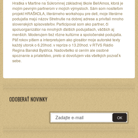
Hraška v Martine na Súkromnej základnej škole BellAmos, ktorá je
mojim pevným partnerom v mojich výmysloch. Sám som nositeľom
projekt HRAŠKOLA, literárneho workshopu pre deti, moje literárne
podujatia majú názov Stretnutie na dobrej adrese a privítali mnoho
slovenských spisovateľov. Participoval som ako partner, či
spoluorganizátor na mnohých ďalších podujatiach, väčších aj
menších. Moderujem tiež rôzne kultúrne a spoločenské podujatia.
Päť rokov píšem a interpretujem ako glosátor moje autorské texty
každý utorok o 6.20hod. v repríze o 13.20hod. v RTVS Rádio
Regina Banská Bystrica. Nadovšetko si cením ale osobné
spoznanie a priateľstvo, preto si dovoľujem vás všetkých pozvať k
sebe.
ODOBERAŤ NOVINKY