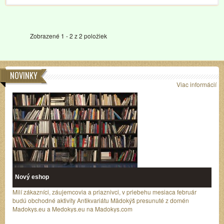
Zobrazené 1 - 2 z 2 položiek
NOVINKY
Viac informácií
Nový eshop
Milí zákazníci, záujemcovia a priaznivci, v priebehu mesiaca február
budú obchodné aktivity Antikvariátu Mädokýš presunuté z domén
Madokys.eu a Medokys.eu na Madokys.com