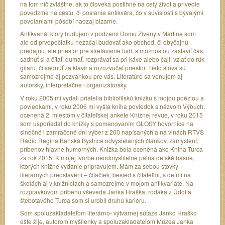
na tom nič zvláštne, ak to človeka postihne na celý život a privedie
povedzme na cestu, či poslanie antikvára, čo v súvislosti s bývalými
povolaniami pôsobí naozaj bizarne.
Antikvariát ktorý budujem v podzemí Domu Živeny v Martine som
ale od prvopočiatku nezačal budovať ako obchod, či obyčajnú
predajňu, ale priestor pre stretávanie ľudí, s možnosťou zastaviť čas,
sadnúť si a čítať, dumať, rozprávať sa pri káve alebo čaji, vziať do rúk
gitaru, či sadnúť za klavír a rozozvučať priestor. Tieto slová sú
samozrejme aj pozvánkou pre vás. Literatúre sa venujem aj
autorsky, interpretačne i organizátorsky.
V roku 2005 mi vydali priatelia bibliofilskú knižku s mojou poéziou a
poviedkami, v roku 2006 mi vyšla kniha poviedok s názvom Výbuch,
ocenená 2. miestom v čitateľskej ankete Knižnej revue, v roku 2015
som usporiadal do knižky s pomenovaním GLOSY hovornice na
slnečné i zamračené dni výber z 200 napísaných a na vlnách RTVS
Rádio Regina Banská Bystrica odvysielaných článkov, zamyslení,
príbehov hlavne humorných. Knižka bola ocenená ako Kniha Turca
za rok 2015. K mojej tvorbe neodmysliteľne patria detské básne,
ktorých knižné vydanie pripravujem. Mám za sebou stovky
literárnych predstavení – čítačiek, besied s čitateľmi, s deťmi na
školách aj v knižniciach a samozrejme v mojom antikvariáte. Na
rozprávkovom príbehu vševeda Janka Hraška, rodáka z Údolia
štebotavého Turca som si urobil druhú kariéru.
Som spoluzakladateľom literárno- výtvarnej súťaže Janko Hraško
ešte žije, autorom myšlienky a spoluzakladateľom Múzea Janka