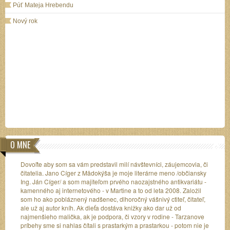
Púť Mateja Hrebendu
Nový rok
O MNE
Dovoľte aby som sa vám predstavil milí návštevníci, záujemcovia, či
čitatelia. Jano Cíger z Mädokýša je moje literárne meno /občiansky
Ing. Ján Cíger/ a som majiteľom prvého naozajstného antikvariátu -
kamenného aj internetového - v Martine a to od leta 2008. Založil
som ho ako pobláznený nadšenec, dlhoročný vášnivý ctiteľ, čitateľ,
ale už aj autor kníh. Ak dieťa dostáva knižky ako dar už od
najmenšieho malička, ak je podpora, či vzory v rodine - Tarzanove
príbehy sme si nahlas čítali s prastarkým a prastarkou - potom nie je