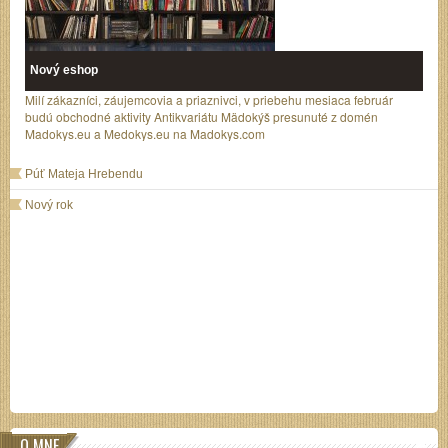
Nový eshop
Milí zákazníci, záujemcovia a priaznivci, v priebehu mesiaca február
budú obchodné aktivity Antikvariátu Mädokýš presunuté z domén
Madokys.eu a Medokys.eu na Madokys.com
Púť Mateja Hrebendu
Nový rok
O MNE