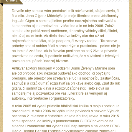
Dovoľte aby som sa vám predstavil milí návštevníci, záujemcovia, či
čitatelia. Jano Cíger z Mädokýša je moje literárne meno /občiansky
Ing. Ján Cíger/ a som majiteľom prvého naozajstného antikvariátu -
kamenného aj internetového - v Martine a to od leta 2008. Založil
som ho ako pobláznený nadšenec, dlhoročný vášnivý ctiteľ, čitateľ,
ale už aj autor kníh. Ak dieťa dostáva knižky ako dar už od
najmenšieho malička, ak je podpora, či vzory v rodine - Tarzanove
príbehy sme si nahlas čítali s prastarkým a prastarkou - potom nie je
na tom nič zvláštne, ak to človeka postihne na celý život a privedie
povedzme na cestu, či poslanie antikvára, čo v súvislosti s bývalými
povolaniami pôsobí naozaj bizarne.
Antikvariát ktorý budujem v podzemí Domu Živeny v Martine som
ale od prvopočiatku nezačal budovať ako obchod, či obyčajnú
predajňu, ale priestor pre stretávanie ľudí, s možnosťou zastaviť čas,
sadnúť si a čítať, dumať, rozprávať sa pri káve alebo čaji, vziať do rúk
gitaru, či sadnúť za klavír a rozozvučať priestor. Tieto slová sú
samozrejme aj pozvánkou pre vás. Literatúre sa venujem aj
autorsky, interpretačne i organizátorsky.
V roku 2005 mi vydali priatelia bibliofilskú knižku s mojou poéziou a
poviedkami, v roku 2006 mi vyšla kniha poviedok s názvom Výbuch,
ocenená 2. miestom v čitateľskej ankete Knižnej revue, v roku 2015
som usporiadal do knižky s pomenovaním GLOSY hovornice na
slnečné i zamračené dni výber z 200 napísaných a na vlnách RTVS
Rádio Regina Banská Bystrica odvysielaných článkov, zamyslení,