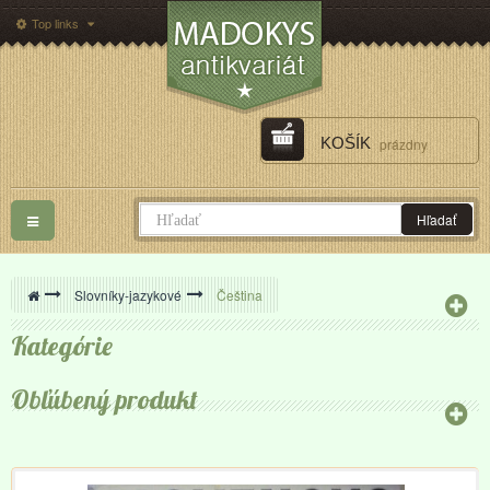
Top links
KOŠÍK
prázdny
Toggle
Hľadať
navigation
>
Slovníky-jazykové
>
Čeština
Kategórie
Obľúbený produkt