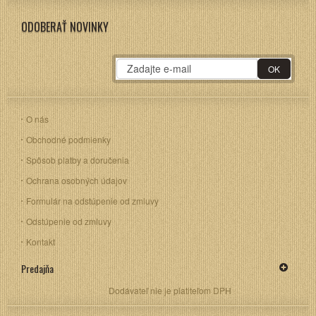
ODOBERAŤ NOVINKY
O nás
Obchodné podmienky
Spôsob platby a doručenia
Ochrana osobných údajov
Formulár na odstúpenie od zmluvy
Odstúpenie od zmluvy
Kontakt
Predajňa
Dodávateľ nie je platiteľom DPH