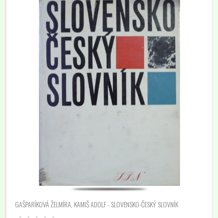
GAŠPARÍKOVÁ ŽELMÍRA, KAMIŠ ADOLF - SLOVENSKO-ČESKÝ SLOVNÍK