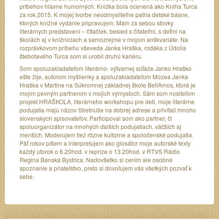
príbehov hlavne humorných. Knižka bola ocenená ako Kniha Turca
za rok 2015. K mojej tvorbe neodmysliteľne patria detské básne,
ktorých knižné vydanie pripravujem. Mám za sebou stovky
literárnych predstavení – čítačiek, besied s čitateľmi, s deťmi na
školách aj v knižniciach a samozrejme v mojom antikvariáte. Na
rozprávkovom príbehu vševeda Janka Hraška, rodáka z Údolia
štebotavého Turca som si urobil druhú kariéru.
Som spoluzakladateľom literárno- výtvarnej súťaže Janko Hraško
ešte žije, autorom myšlienky a spoluzakladateľom Múzea Janka
Hraška v Martine na Súkromnej základnej škole BellAmos, ktorá je
mojim pevným partnerom v mojich výmysloch. Sám som nositeľom
projekt HRAŠKOLA, literárneho workshopu pre deti, moje literárne
podujatia majú názov Stretnutie na dobrej adrese a privítali mnoho
slovenských spisovateľov. Participoval som ako partner, či
spoluorganizátor na mnohých ďalších podujatiach, väčších aj
menších. Moderujem tiež rôzne kultúrne a spoločenské podujatia.
Päť rokov píšem a interpretujem ako glosátor moje autorské texty
každý utorok o 6.20hod. v repríze o 13.20hod. v RTVS Rádio
Regina Banská Bystrica. Nadovšetko si cením ale osobné
spoznanie a priateľstvo, preto si dovoľujem vás všetkých pozvať k
sebe.