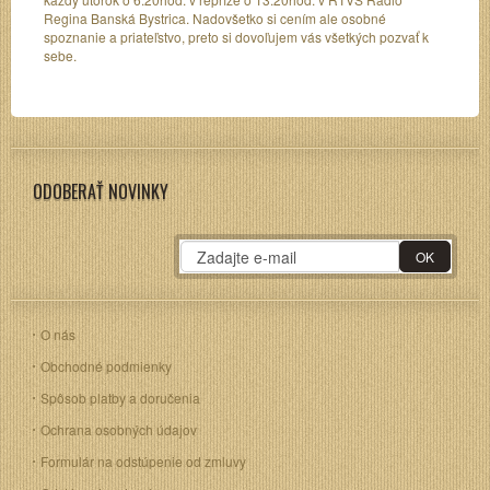
Regina Banská Bystrica. Nadovšetko si cením ale osobné
spoznanie a priateľstvo, preto si dovoľujem vás všetkých pozvať k
sebe.
ODOBERAŤ NOVINKY
O nás
Obchodné podmienky
Spôsob platby a doručenia
Ochrana osobných údajov
Formulár na odstúpenie od zmluvy