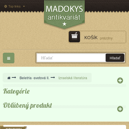
Top links
KOŠÍK
prázdny
Toggle
Hľadať
navigation
>
Beletria -svetová II.
>
Izraelská literatúra
Kategórie
Obľúbený produkt