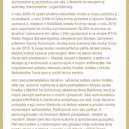
samozrejme aj pozvánkou pre vás. Literatúre sa venujem aj
autorsky, interpretačne i organizátorsky.
V roku 2005 mi vydali priatelia bibliofilskú knižku s mojou poéziou a
poviedkami, v roku 2006 mi vyšla kniha poviedok s názvom Výbuch,
ocenená 2. miestom v čitateľskej ankete Knižnej revue, v roku 2015
som usporiadal do knižky s pomenovaním GLOSY hovornice na
slnečné i zamračené dni výber z 200 napísaných a na vlnách RTVS
Rádio Regina Banská Bystrica odvysielaných článkov, zamyslení,
príbehov hlavne humorných. Knižka bola ocenená ako Kniha Turca
za rok 2015. K mojej tvorbe neodmysliteľne patria detské básne,
ktorých knižné vydanie pripravujem. Mám za sebou stovky
literárnych predstavení – čítačiek, besied s čitateľmi, s deťmi na
školách aj v knižniciach a samozrejme v mojom antikvariáte. Na
rozprávkovom príbehu vševeda Janka Hraška, rodáka z Údolia
štebotavého Turca som si urobil druhú kariéru.
Som spoluzakladateľom literárno- výtvarnej súťaže Janko Hraško
ešte žije, autorom myšlienky a spoluzakladateľom Múzea Janka
Hraška v Martine na Súkromnej základnej škole BellAmos, ktorá je
mojim pevným partnerom v mojich výmysloch. Sám som nositeľom
projekt HRAŠKOLA, literárneho workshopu pre deti, moje literárne
podujatia majú názov Stretnutie na dobrej adrese a privítali mnoho
slovenských spisovateľov. Participoval som ako partner, či
spoluorganizátor na mnohých ďalších podujatiach, väčších aj
menších. Moderujem tiež rôzne kultúrne a spoločenské podujatia.
Päť rokov píšem a interpretujem ako glosátor moje autorské texty
každý utorok o 6.20hod. v repríze o 13.20hod. v RTVS Rádio