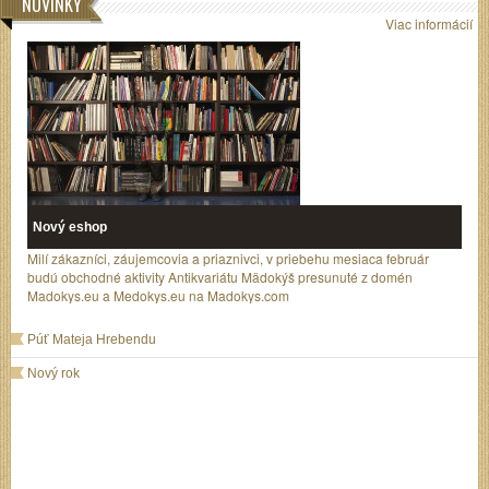
NOVINKY
Viac informácií
Nový eshop
Milí zákazníci, záujemcovia a priaznivci, v priebehu mesiaca február
budú obchodné aktivity Antikvariátu Mädokýš presunuté z domén
Madokys.eu a Medokys.eu na Madokys.com
Púť Mateja Hrebendu
Nový rok