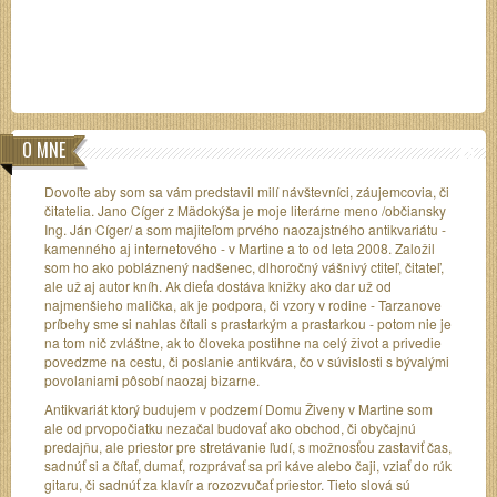
O MNE
Dovoľte aby som sa vám predstavil milí návštevníci, záujemcovia, či
čitatelia. Jano Cíger z Mädokýša je moje literárne meno /občiansky
Ing. Ján Cíger/ a som majiteľom prvého naozajstného antikvariátu -
kamenného aj internetového - v Martine a to od leta 2008. Založil
som ho ako pobláznený nadšenec, dlhoročný vášnivý ctiteľ, čitateľ,
ale už aj autor kníh. Ak dieťa dostáva knižky ako dar už od
najmenšieho malička, ak je podpora, či vzory v rodine - Tarzanove
príbehy sme si nahlas čítali s prastarkým a prastarkou - potom nie je
na tom nič zvláštne, ak to človeka postihne na celý život a privedie
povedzme na cestu, či poslanie antikvára, čo v súvislosti s bývalými
povolaniami pôsobí naozaj bizarne.
Antikvariát ktorý budujem v podzemí Domu Živeny v Martine som
ale od prvopočiatku nezačal budovať ako obchod, či obyčajnú
predajňu, ale priestor pre stretávanie ľudí, s možnosťou zastaviť čas,
sadnúť si a čítať, dumať, rozprávať sa pri káve alebo čaji, vziať do rúk
gitaru, či sadnúť za klavír a rozozvučať priestor. Tieto slová sú