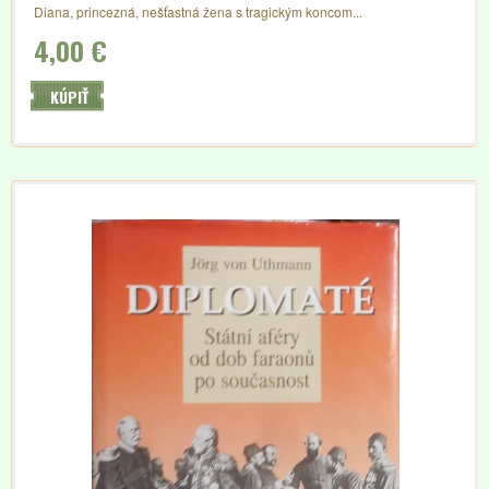
Diana, princezná, nešťastná žena s tragickým koncom...
4,00 €
KÚPIŤ