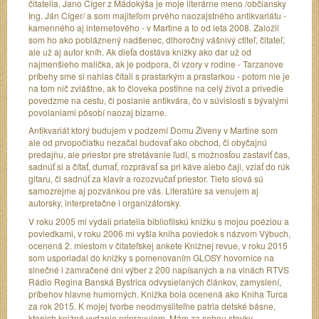
čitatelia. Jano Cíger z Mädokýša je moje literárne meno /občiansky
Ing. Ján Cíger/ a som majiteľom prvého naozajstného antikvariátu -
kamenného aj internetového - v Martine a to od leta 2008. Založil
som ho ako pobláznený nadšenec, dlhoročný vášnivý ctiteľ, čitateľ,
ale už aj autor kníh. Ak dieťa dostáva knižky ako dar už od
najmenšieho malička, ak je podpora, či vzory v rodine - Tarzanove
príbehy sme si nahlas čítali s prastarkým a prastarkou - potom nie je
na tom nič zvláštne, ak to človeka postihne na celý život a privedie
povedzme na cestu, či poslanie antikvára, čo v súvislosti s bývalými
povolaniami pôsobí naozaj bizarne.
Antikvariát ktorý budujem v podzemí Domu Živeny v Martine som
ale od prvopočiatku nezačal budovať ako obchod, či obyčajnú
predajňu, ale priestor pre stretávanie ľudí, s možnosťou zastaviť čas,
sadnúť si a čítať, dumať, rozprávať sa pri káve alebo čaji, vziať do rúk
gitaru, či sadnúť za klavír a rozozvučať priestor. Tieto slová sú
samozrejme aj pozvánkou pre vás. Literatúre sa venujem aj
autorsky, interpretačne i organizátorsky.
V roku 2005 mi vydali priatelia bibliofilskú knižku s mojou poéziou a
poviedkami, v roku 2006 mi vyšla kniha poviedok s názvom Výbuch,
ocenená 2. miestom v čitateľskej ankete Knižnej revue, v roku 2015
som usporiadal do knižky s pomenovaním GLOSY hovornice na
slnečné i zamračené dni výber z 200 napísaných a na vlnách RTVS
Rádio Regina Banská Bystrica odvysielaných článkov, zamyslení,
príbehov hlavne humorných. Knižka bola ocenená ako Kniha Turca
za rok 2015. K mojej tvorbe neodmysliteľne patria detské básne,
ktorých knižné vydanie pripravujem. Mám za sebou stovky