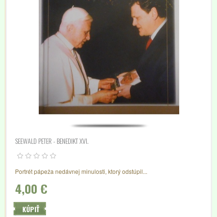
SEEWALD PETER - BENEDIKT XVI.
Portrét pápeža nedávnej minulosti, ktorý odstúpil...
4,00 €
KÚPIŤ