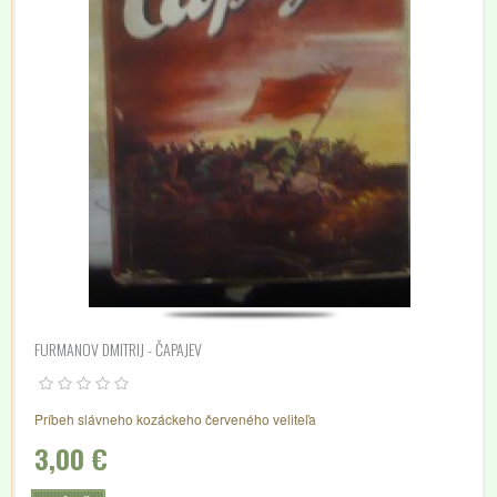
FURMANOV DMITRIJ - ČAPAJEV
Príbeh slávneho kozáckeho červeného veliteľa
3,00 €