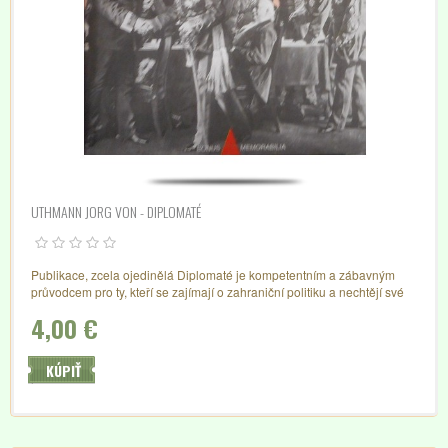
UTHMANN JORG VON - DIPLOMATÉ
Publikace, zcela ojedinělá Diplomaté je kompetentním a zábavným
průvodcem pro ty, kteří se zajímají o zahraniční politiku a nechtějí své
znalosti opírat pouze o informaci z tisku. Státní aféry od dob faraonú po
4,00 €
sočasnost...
KÚPIŤ