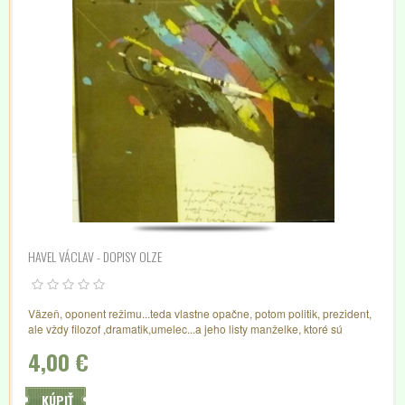
HAVEL VÁCLAV - DOPISY OLZE
Väzeň, oponent režimu...teda vlastne opačne, potom politik, prezident,
ale vždy filozof ,dramatik,umelec...a jeho listy manželke, ktoré sú
posolstvom...
4,00 €
KÚPIŤ