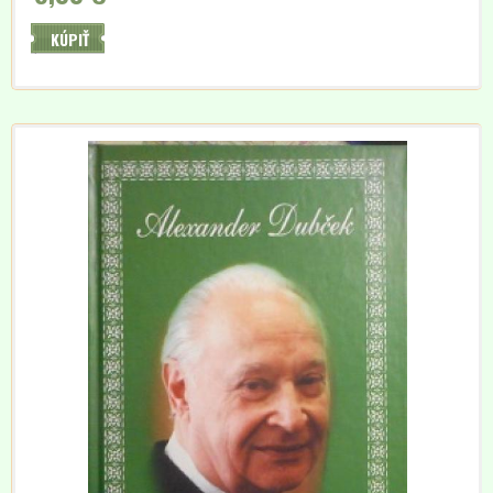
odporu. Zachytáva v život Hitlera od Prvej svetovej vojny až po koniec.
Zaujímavé bohato...
KÚPIŤ