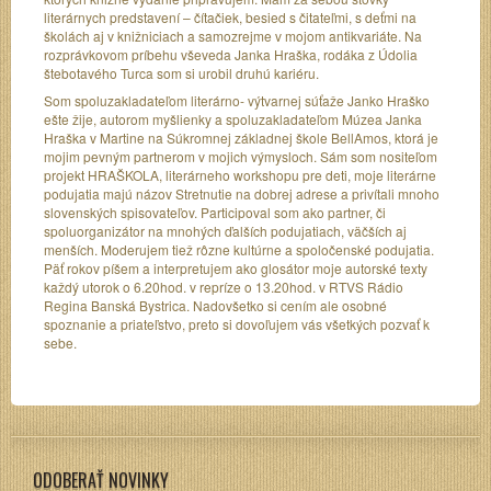
literárnych predstavení – čítačiek, besied s čitateľmi, s deťmi na
školách aj v knižniciach a samozrejme v mojom antikvariáte. Na
rozprávkovom príbehu vševeda Janka Hraška, rodáka z Údolia
štebotavého Turca som si urobil druhú kariéru.
Som spoluzakladateľom literárno- výtvarnej súťaže Janko Hraško
ešte žije, autorom myšlienky a spoluzakladateľom Múzea Janka
Hraška v Martine na Súkromnej základnej škole BellAmos, ktorá je
mojim pevným partnerom v mojich výmysloch. Sám som nositeľom
projekt HRAŠKOLA, literárneho workshopu pre deti, moje literárne
podujatia majú názov Stretnutie na dobrej adrese a privítali mnoho
slovenských spisovateľov. Participoval som ako partner, či
spoluorganizátor na mnohých ďalších podujatiach, väčších aj
menších. Moderujem tiež rôzne kultúrne a spoločenské podujatia.
Päť rokov píšem a interpretujem ako glosátor moje autorské texty
každý utorok o 6.20hod. v repríze o 13.20hod. v RTVS Rádio
Regina Banská Bystrica. Nadovšetko si cením ale osobné
spoznanie a priateľstvo, preto si dovoľujem vás všetkých pozvať k
sebe.
ODOBERAŤ NOVINKY