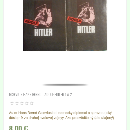
GISEVIUS HANS BERND - ADOLF HITLER 1 A 2
Autor Hans Bernd Gisevius bol nemecký diplomat a spravodajský
dôstojník za druhej svetovej vojnyy. Ako presvědče ný (ale utajený)
odporca nacistického režimu slúžil ako sprostredkovateľ (v Curychu)
8,00 €
medzi Allenom Dullesom (výzvedná služba USA) a nemeckým hnutím