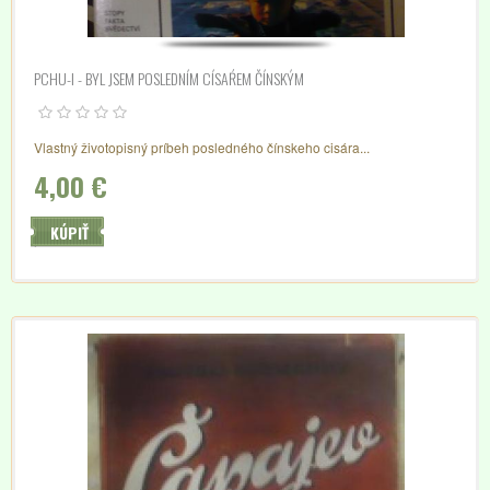
PCHU-I - BYL JSEM POSLEDNÍM CÍSAŔEM ČÍNSKÝM
Vlastný životopisný príbeh posledného čínskeho cisára...
4,00 €
KÚPIŤ