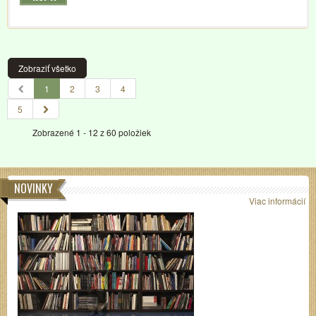
Zobraziť všetko
1
2
3
4
5
Zobrazené 1 - 12 z 60 položiek
NOVINKY
Viac informácií