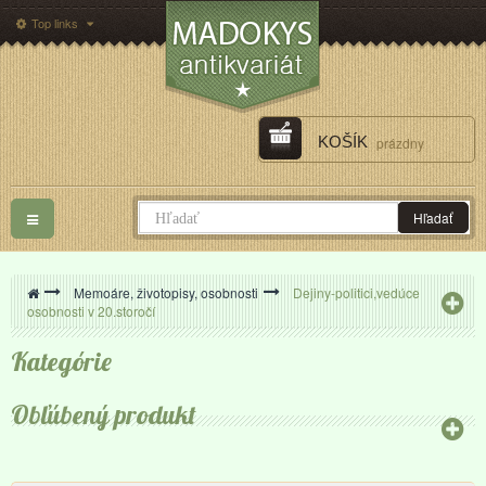
Top links
KOŠÍK
prázdny
Toggle
Hľadať
navigation
>
Memoáre, životopisy, osobnosti
>
Dejiny-politici,vedúce
osobnosti v 20.storočí
Kategórie
Obľúbený produkt