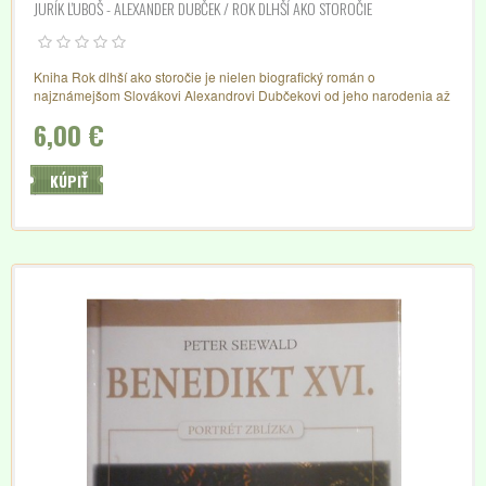
JURÍK ĽUBOŠ - ALEXANDER DUBČEK / ROK DLHŠÍ AKO STOROČIE
Kniha Rok dlhší ako storočie je nielen biografický román o
najznámejšom Slovákovi Alexandrovi Dubčekovi od jeho narodenia až
po tragickú smrť, ale mapuje aj spoločenskú a politickú atmosféru v
6,00 €
Československu šesťdesiatych rokov, najmä udalosti, ktoré viedli k
obrodnému procesu, priebeh Pražskej jari, okupáciu vojskami
Varšavskej zmluvy a potom nemilosrdné...
KÚPIŤ