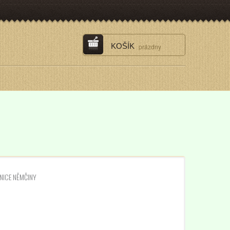
KOŠÍK
prázdny
BNICE NĚMČINY