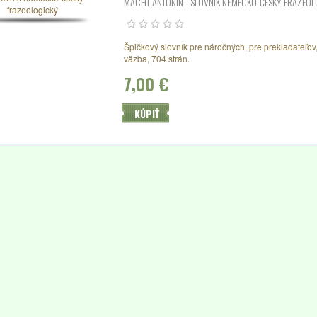
MACHT ANTONÍN - SLOVNÍK NĚMECKO-ČESKÝ FRAZEO
Špičkový slovník pre náročných, pre prekladateľov, 
väzba, 704 strán.
7,00 €
KÚPIŤ