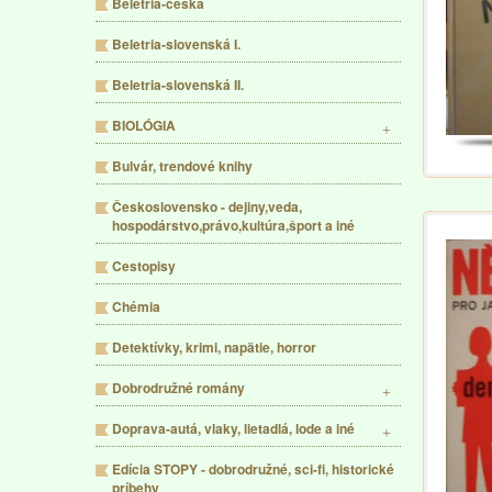
Beletria-česká
Beletria-slovenská I.
Beletria-slovenská II.
BIOLÓGIA
Bulvár, trendové knihy
Československo - dejiny,veda,
hospodárstvo,právo,kultúra,šport a iné
Cestopisy
Chémia
Detektívky, krimi, napätie, horror
Dobrodružné romány
Doprava-autá, vlaky, lietadlá, lode a iné
Edícia STOPY - dobrodružné, sci-fi, historické
príbehy