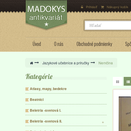
Prihlásiť
Nákupný košík
Úvod
O nás
Obchodné podmienky
Spô
>
Jazykové učebnice a príručky
>
Nemčina
Kategórie
Atlasy, mapy, bedekre
Beatnici
Beletria -svetová I.
Beletria -svetová II.