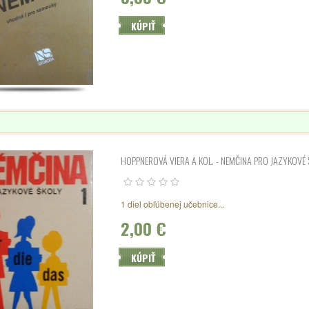
KÚPIŤ
HOPPNEROVÁ VIERA A KOL. - NEMČINA PRO JAZYKOVÉ 
1 diel obľúbenej učebnice...
2,00 €
KÚPIŤ