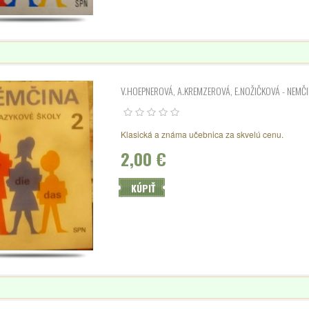
V.HOEPNEROVÁ, A.KREMZEROVÁ, E.NOŽIČKOVÁ - NEMČ
Klasická a známa učebnica za skvelú cenu.
2,00 €
KÚPIŤ