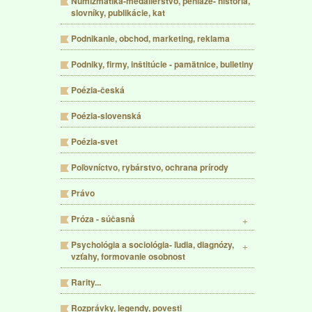
Numizmatika-medailérstvo, peniaze- história,
slovníky, publikácie, kat
Podnikanie, obchod, marketing, reklama
Podniky, firmy, inštitúcie - pamätnice, bulletiny
Poézia-česká
Poézia-slovenská
Poézia-svet
Poľovníctvo, rybárstvo, ochrana prírody
Právo
Próza - súčasná
Psychológia a sociológia- ľudia, diagnózy,
vzťahy, formovanie osobnost
Rarity...
Rozprávky, legendy, povesti