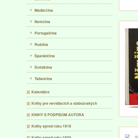
Maďarčina
Nemčina
Portugalčina
Ruština
Španielčina
Švédština
Taliančina
Kalendáre
Knihy pre nevidiacich a slabozrakých
KNIHY S PODPISOM AUTORA
Knihy spred roku 1918
Knihy spred roku 1930