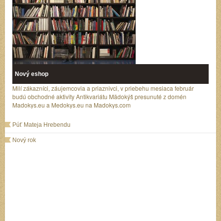
Nový eshop
Milí zákazníci, záujemcovia a priaznivci, v priebehu mesiaca február
budú obchodné aktivity Antikvariátu Mädokýš presunuté z domén
Madokys.eu a Medokys.eu na Madokys.com
Púť Mateja Hrebendu
Nový rok