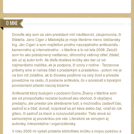
O MNE
Dovoľte aby som sa vám predstavil milí návštevníci, záujemcovia, či
čitatelia. Jano Cíger z Mädokýša je moje literárne meno /občiansky
Ing. Ján Cíger/ a som majiteľom prvého naozajstného antikvariátu -
kamenného aj internetového - v Martine a to od leta 2008. Založil
som ho ako pobláznený nadšenec, dlhoročný vášnivý ctiteľ, čitateľ,
ale už aj autor kníh. Ak dieťa dostáva knižky ako dar už od
najmenšieho malička, ak je podpora, či vzory v rodine - Tarzanove
príbehy sme si nahlas čítali s prastarkým a prastarkou - potom nie je
na tom nič zvláštne, ak to človeka postihne na celý život a privedie
povedzme na cestu, či poslanie antikvára, čo v súvislosti s bývalými
povolaniami pôsobí naozaj bizarne.
Antikvariát ktorý budujem v podzemí Domu Živeny v Martine som
ale od prvopočiatku nezačal budovať ako obchod, či obyčajnú
predajňu, ale priestor pre stretávanie ľudí, s možnosťou zastaviť čas,
sadnúť si a čítať, dumať, rozprávať sa pri káve alebo čaji, vziať do rúk
gitaru, či sadnúť za klavír a rozozvučať priestor. Tieto slová sú
samozrejme aj pozvánkou pre vás. Literatúre sa venujem aj
autorsky, interpretačne i organizátorsky.
V roku 2005 mi vydali priatelia bibliofilskú knižku s mojou poéziou a