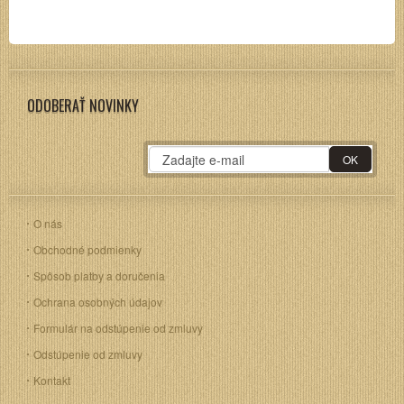
ODOBERAŤ NOVINKY
O nás
Obchodné podmienky
Spôsob platby a doručenia
Ochrana osobných údajov
Formulár na odstúpenie od zmluvy
Odstúpenie od zmluvy
Kontakt