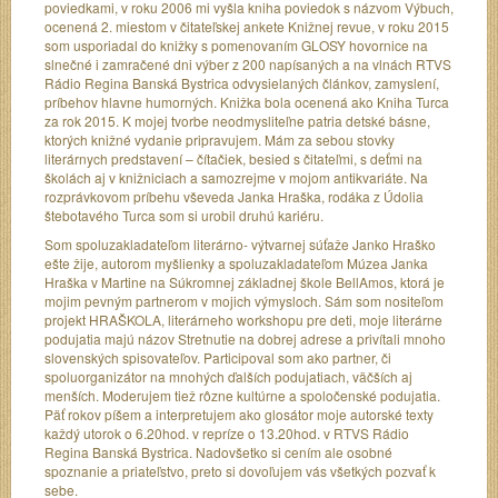
poviedkami, v roku 2006 mi vyšla kniha poviedok s názvom Výbuch,
ocenená 2. miestom v čitateľskej ankete Knižnej revue, v roku 2015
som usporiadal do knižky s pomenovaním GLOSY hovornice na
slnečné i zamračené dni výber z 200 napísaných a na vlnách RTVS
Rádio Regina Banská Bystrica odvysielaných článkov, zamyslení,
príbehov hlavne humorných. Knižka bola ocenená ako Kniha Turca
za rok 2015. K mojej tvorbe neodmysliteľne patria detské básne,
ktorých knižné vydanie pripravujem. Mám za sebou stovky
literárnych predstavení – čítačiek, besied s čitateľmi, s deťmi na
školách aj v knižniciach a samozrejme v mojom antikvariáte. Na
rozprávkovom príbehu vševeda Janka Hraška, rodáka z Údolia
štebotavého Turca som si urobil druhú kariéru.
Som spoluzakladateľom literárno- výtvarnej súťaže Janko Hraško
ešte žije, autorom myšlienky a spoluzakladateľom Múzea Janka
Hraška v Martine na Súkromnej základnej škole BellAmos, ktorá je
mojim pevným partnerom v mojich výmysloch. Sám som nositeľom
projekt HRAŠKOLA, literárneho workshopu pre deti, moje literárne
podujatia majú názov Stretnutie na dobrej adrese a privítali mnoho
slovenských spisovateľov. Participoval som ako partner, či
spoluorganizátor na mnohých ďalších podujatiach, väčších aj
menších. Moderujem tiež rôzne kultúrne a spoločenské podujatia.
Päť rokov píšem a interpretujem ako glosátor moje autorské texty
každý utorok o 6.20hod. v repríze o 13.20hod. v RTVS Rádio
Regina Banská Bystrica. Nadovšetko si cením ale osobné
spoznanie a priateľstvo, preto si dovoľujem vás všetkých pozvať k
sebe.