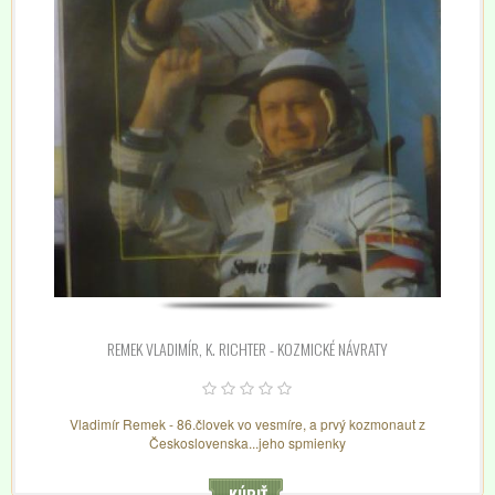
REMEK VLADIMÍR, K. RICHTER - KOZMICKÉ NÁVRATY
Vladimír Remek - 86.človek vo vesmíre, a prvý kozmonaut z
Československa...jeho spmienky
KÚPIŤ