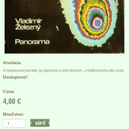
Anotácia
O Haylleyovej kométe, jej zjavenich a tých druhých...v češtine,kniha ako nová,
Dostupnosť:
Cena:
4,00 €
Množstvo:
KÚPIŤ