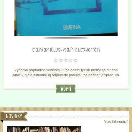
KREMPASKÝ JÚLIUS - VESMÍRNE METAMORFÓZY
Výborná populárno vedecká kniha očami fyzika nastoľuje mnohé
otázky, stále aktuálne aj odpovede posúvajúce poznanie vpred, čo
umožňuje chápať vývoj.
KÚPIŤ
NOVINKY
Viac informácií