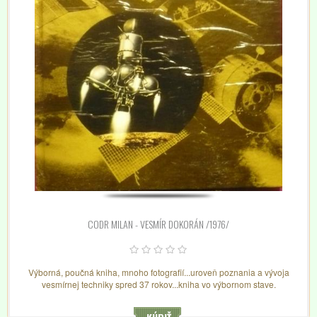
CODR MILAN - VESMÍR DOKORÁN /1976/
Výborná, poučná kniha, mnoho fotografií...uroveň poznania a vývoja
vesmírnej techniky spred 37 rokov...kniha vo výbornom stave.