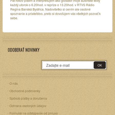
Päť rokov píšem a interpretujem ako glosátor moje autorské texty
každý utorok o 6.20hod. v repríze o 13.20hod. v RTVS Rádio
Regina Banská Bystrica. Nadovšetko si cením ale osobné
spoznanie a priateľstvo, preto si dovoľujem vás všetkých pozvať k
sebe.
ODOBERAŤ NOVINKY
O nás
Obchodné podmienky
Spôsob platby a doručenia
Ochrana osobných údajov
Formulár na odstúpenie od zmluvy