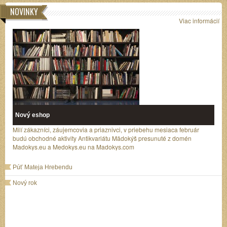
NOVINKY
Viac informácií
Nový eshop
Milí zákazníci, záujemcovia a priaznivci, v priebehu mesiaca február
budú obchodné aktivity Antikvariátu Mädokýš presunuté z domén
Madokys.eu a Medokys.eu na Madokys.com
Púť Mateja Hrebendu
Nový rok