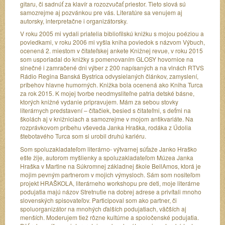
gitaru, či sadnúť za klavír a rozozvučať priestor. Tieto slová sú
samozrejme aj pozvánkou pre vás. Literatúre sa venujem aj
autorsky, interpretačne i organizátorsky.
V roku 2005 mi vydali priatelia bibliofilskú knižku s mojou poéziou a
poviedkami, v roku 2006 mi vyšla kniha poviedok s názvom Výbuch,
ocenená 2. miestom v čitateľskej ankete Knižnej revue, v roku 2015
som usporiadal do knižky s pomenovaním GLOSY hovornice na
slnečné i zamračené dni výber z 200 napísaných a na vlnách RTVS
Rádio Regina Banská Bystrica odvysielaných článkov, zamyslení,
príbehov hlavne humorných. Knižka bola ocenená ako Kniha Turca
za rok 2015. K mojej tvorbe neodmysliteľne patria detské básne,
ktorých knižné vydanie pripravujem. Mám za sebou stovky
literárnych predstavení – čítačiek, besied s čitateľmi, s deťmi na
školách aj v knižniciach a samozrejme v mojom antikvariáte. Na
rozprávkovom príbehu vševeda Janka Hraška, rodáka z Údolia
štebotavého Turca som si urobil druhú kariéru.
Som spoluzakladateľom literárno- výtvarnej súťaže Janko Hraško
ešte žije, autorom myšlienky a spoluzakladateľom Múzea Janka
Hraška v Martine na Súkromnej základnej škole BellAmos, ktorá je
mojim pevným partnerom v mojich výmysloch. Sám som nositeľom
projekt HRAŠKOLA, literárneho workshopu pre deti, moje literárne
podujatia majú názov Stretnutie na dobrej adrese a privítali mnoho
slovenských spisovateľov. Participoval som ako partner, či
spoluorganizátor na mnohých ďalších podujatiach, väčších aj
menších. Moderujem tiež rôzne kultúrne a spoločenské podujatia.