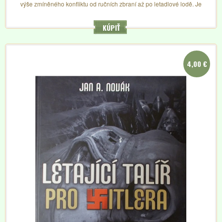
výše zmíněného konfliktu od ručních zbraní až po letadlové lodě. Je
plná kvalitních barevných fotografií i fotorealistických kreseb a
perokreseb s popisem. Doporučujeme i pro modeláře.
KÚPIŤ
4,00 €