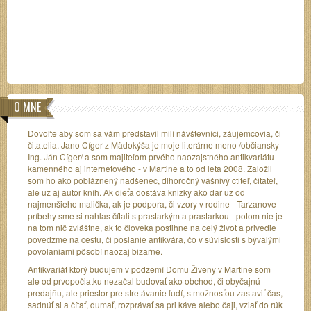
O MNE
Dovoľte aby som sa vám predstavil milí návštevníci, záujemcovia, či
čitatelia. Jano Cíger z Mädokýša je moje literárne meno /občiansky
Ing. Ján Cíger/ a som majiteľom prvého naozajstného antikvariátu -
kamenného aj internetového - v Martine a to od leta 2008. Založil
som ho ako pobláznený nadšenec, dlhoročný vášnivý ctiteľ, čitateľ,
ale už aj autor kníh. Ak dieťa dostáva knižky ako dar už od
najmenšieho malička, ak je podpora, či vzory v rodine - Tarzanove
príbehy sme si nahlas čítali s prastarkým a prastarkou - potom nie je
na tom nič zvláštne, ak to človeka postihne na celý život a privedie
povedzme na cestu, či poslanie antikvára, čo v súvislosti s bývalými
povolaniami pôsobí naozaj bizarne.
Antikvariát ktorý budujem v podzemí Domu Živeny v Martine som
ale od prvopočiatku nezačal budovať ako obchod, či obyčajnú
predajňu, ale priestor pre stretávanie ľudí, s možnosťou zastaviť čas,
sadnúť si a čítať, dumať, rozprávať sa pri káve alebo čaji, vziať do rúk