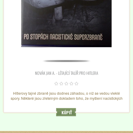
NOVÁK JAN A. - LÉTAJÍCÍ TALÍŘ PRO HITLERA
Hitlerovy tajné zbraně jsou dodnes záhadou, o níž se vedou vleklé
spory. Některé jsou zřetelným dokladem toho, že myšlení nacistických
konstruktérů se ubíralo velmi neobvyklými cestami. Jiné, ještě
podivnější zbraně se teprve rodily v konstrukčních kancelářích a
KÚPIŤ
prototypových dílnách.