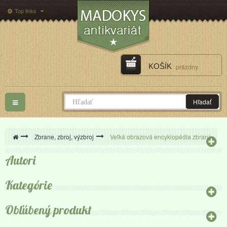
Top links
KOŠÍK
prázdny
Toggle
Hľadať
navigation
>
Zbrane, zbroj, výzbroj
>
Veľká obrazová encyklopédia zbraní
Autori
Kategórie
Obľúbený produkt