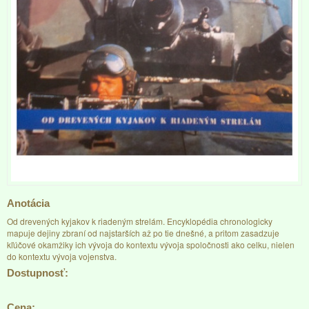
Anotácia
Od drevených kyjakov k riadeným strelám. Encyklopédia chronologicky
mapuje dejiny zbraní od najstarších až po tie dnešné, a pritom zasadzuje
kľúčové okamžiky ich vývoja do kontextu vývoja spoločnosti ako celku, nielen
do kontextu vývoja vojenstva.
Dostupnosť:
Cena: