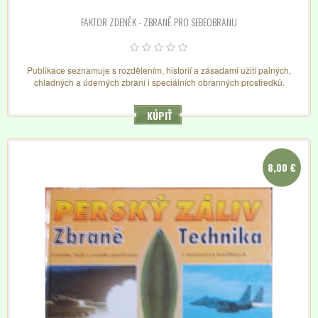
FAKTOR ZDENĚK - ZBRANĚ PRO SEBEOBRANU
Publikace seznamuje s rozdělením, historií a zásadami užití palných,
chladných a úderných zbraní i speciálních obranných prostředků.
KÚPIŤ
8,00 €