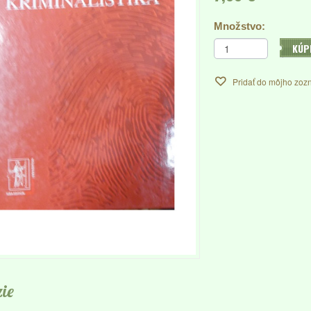
Množstvo:
KÚP
Pridať do môjho zoz
ie