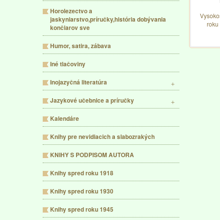
Horolezectvo a
Vysokoš
jaskyniarstvo,príručky,história dobývania
roku
končiarov sve
Humor, satira, zábava
Iné tlačoviny
Inojazyčná literatúra
Jazykové učebnice a príručky
Kalendáre
Knihy pre nevidiacich a slabozrakých
KNIHY S PODPISOM AUTORA
Knihy spred roku 1918
Knihy spred roku 1930
Knihy spred roku 1945