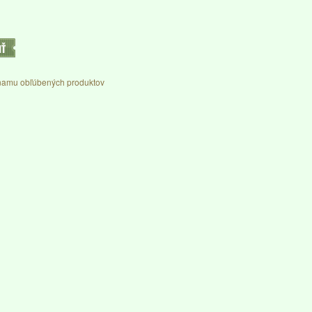
IŤ
namu obľúbených produktov