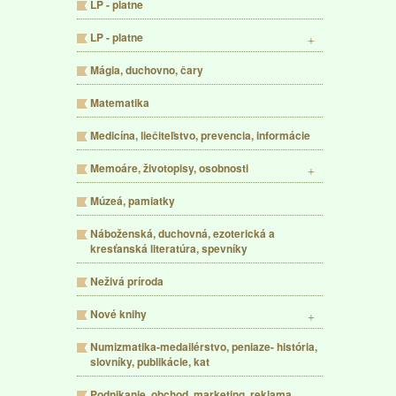
LP - platne
LP - platne
Mágia, duchovno, čary
Matematika
Medicína, liečiteľstvo, prevencia, informácie
Memoáre, životopisy, osobnosti
Múzeá, pamiatky
Náboženská, duchovná, ezoterická a
kresťanská literatúra, spevníky
Neživá príroda
Nové knihy
Numizmatika-medailérstvo, peniaze- história,
slovníky, publikácie, kat
Podnikanie, obchod, marketing, reklama