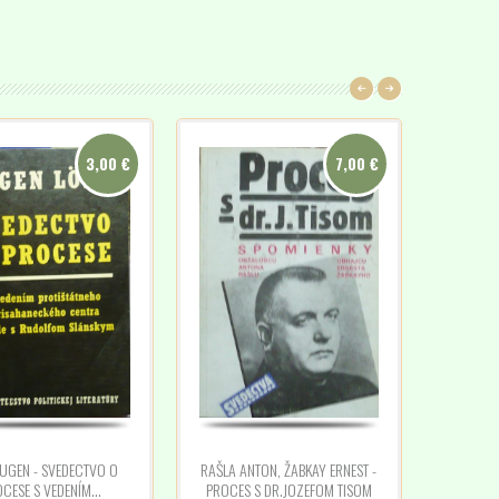
3,00 €
7,00 €
EUGEN - SVEDECTVO O
RAŠLA ANTON, ŽABKAY ERNEST -
CESE S VEDENÍM...
PROCES S DR.JOZEFOM TISOM