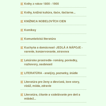
Knihy z rokov 1800 - 1900
Knihy, knižná kultúra, tlače, tlačiarne...
KNIŽNICA NOBELOVÝCH CIEN
Komiksy
Komunistická literatúra
Kuchyňa a domácnosť- JEDLÁ A NÁPOJE -
varenie, konzervovanie, stravova
Lekárske prostredie- romány, poviedky,
rozhovory, osobnosti
LITERATÚRA - analýzy, poznatky, štúdie
Literatúra pre ženy a dievčatá, love story,
vizáž, móda, zdravie
Literatúra, čítanie a vzdelávanie pre deti a
mládež...