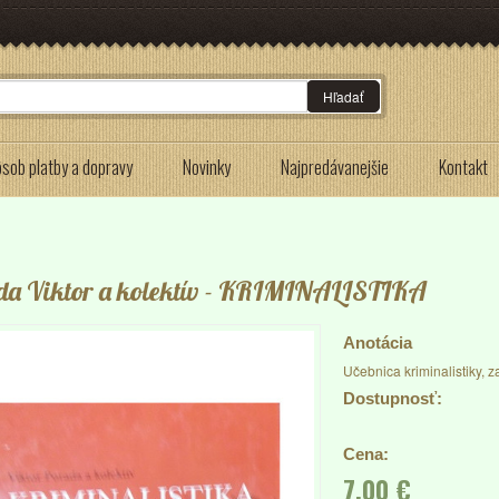
Hľadať
sob platby a dopravy
Novinky
Najpredávanejšie
Kontakt
a Viktor a kolektív
- KRIMINALISTIKA
Anotácia
Učebnica kriminalistiky, 
Dostupnosť:
Cena:
7,00 €