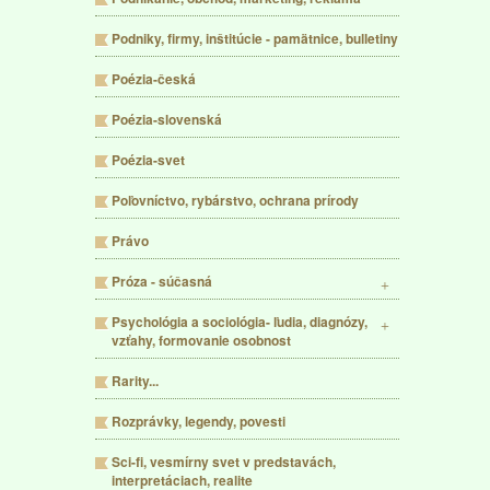
Podniky, firmy, inštitúcie - pamätnice, bulletiny
Poézia-česká
Poézia-slovenská
Poézia-svet
Poľovníctvo, rybárstvo, ochrana prírody
Právo
Próza - súčasná
Psychológia a sociológia- ľudia, diagnózy,
vzťahy, formovanie osobnost
Rarity...
Rozprávky, legendy, povesti
Sci-fi, vesmírny svet v predstavách,
interpretáciach, realite