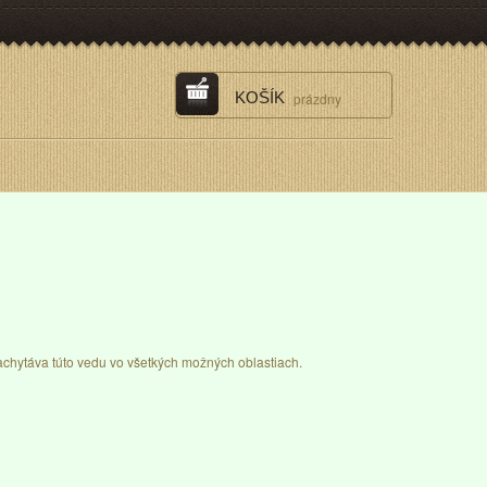
KOŠÍK
prázdny
zachytáva túto vedu vo všetkých možných oblastiach.