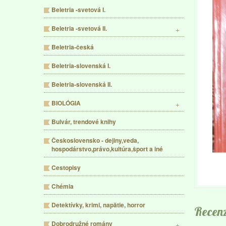
Beletria -svetová I.
Beletria -svetová II.
Beletria-česká
Beletria-slovenská I.
Beletria-slovenská II.
BIOLÓGIA
Bulvár, trendové knihy
Československo - dejiny,veda,
hospodárstvo,právo,kultúra,šport a iné
Cestopisy
Chémia
Detektívky, krimi, napätie, horror
Recenz
Dobrodružné romány