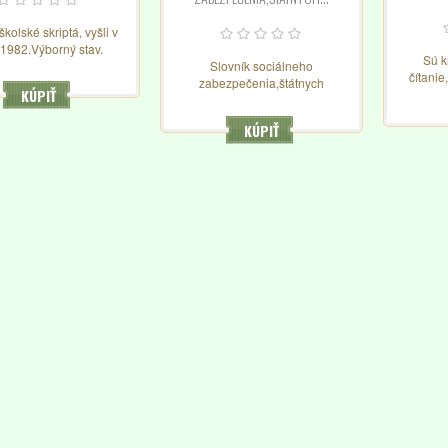
kolské skriptá, vyšli v
 1982.Výborný stav.
Sú k
Slovník sociálneho
čítanie
zabezpečenia,štátnych
KÚPIŤ
sú knih
sociálnych
na povra
dávok,dôchodkového
nich...n
KÚPIŤ
zabezpečenia,nemocenského
len j
poistenia, rodinného práva a
pestúnskej starostlivosti,