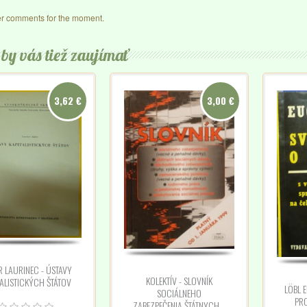
r comments for the moment.
by vás tiež zaujímať
3,62 €
3,00 €
R LAURINEC - ÚSTAVY
KOLEKTÍV - SLOVNÍK
TALISTICKÝCH ŠTÁTOV
LÖBL 
SOCIÁLNEHO
PRO
ZABEZPEČENIA,ŠTÁTNYCH...