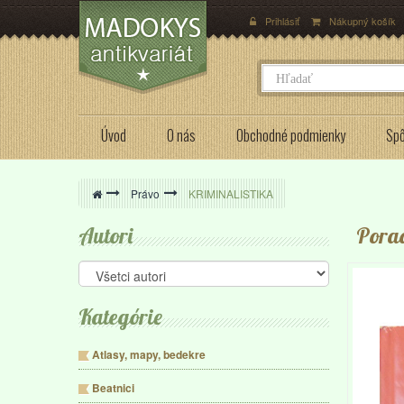
Prihlásiť
Nákupný košík
Úvod
O nás
Obchodné podmienky
Spô
>
Právo
>
KRIMINALISTIKA
Autori
Porad
Kategórie
Atlasy, mapy, bedekre
Beatnici