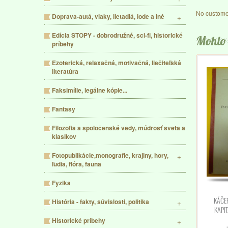
No custome
Doprava-autá, vlaky, lietadlá, lode a iné
Edícia STOPY - dobrodružné, sci-fi, historické
Mohlo 
príbehy
Ezoterická, relaxačná, motivačná, liečiteľská
literatúra
Faksimílie, legálne kópie...
Fantasy
Filozofia a spoločenské vedy, múdrosť sveta a
klasikov
Fotopublikácie,monografie, krajiny, hory,
ľudia, flóra, fauna
Fyzika
KÁČE
História - fakty, súvislosti, politika
KAPI
Historické príbehy