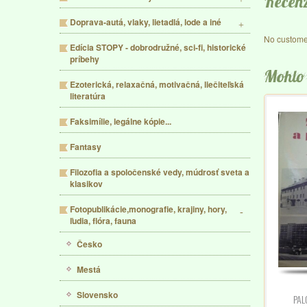
Recenz
Doprava-autá, vlaky, lietadlá, lode a iné
No custome
Edícia STOPY - dobrodružné, sci-fi, historické
príbehy
Mohlo 
Ezoterická, relaxačná, motivačná, liečiteľská
literatúra
Faksimílie, legálne kópie...
Fantasy
Filozofia a spoločenské vedy, múdrosť sveta a
klasikov
Fotopublikácie,monografie, krajiny, hory,
ľudia, flóra, fauna
Česko
Mestá
Slovensko
PAL