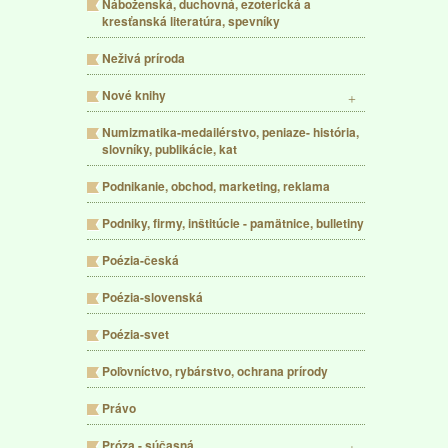
Náboženská, duchovná, ezoterická a
kresťanská literatúra, spevníky
Neživá príroda
Nové knihy
Numizmatika-medailérstvo, peniaze- história,
slovníky, publikácie, kat
Podnikanie, obchod, marketing, reklama
Podniky, firmy, inštitúcie - pamätnice, bulletiny
Poézia-česká
Poézia-slovenská
Poézia-svet
Poľovníctvo, rybárstvo, ochrana prírody
Právo
Próza - súčasná