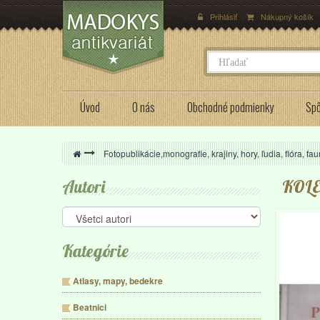
Prihlásiť
Nákupný košík
Úvod
O nás
Obchodné podmienky
Spô
>
Fotopublikácie,monografie, krajiny, hory, ľudia, flóra, fa
Autori
KOL
Kategórie
Atlasy, mapy, bedekre
Beatnici