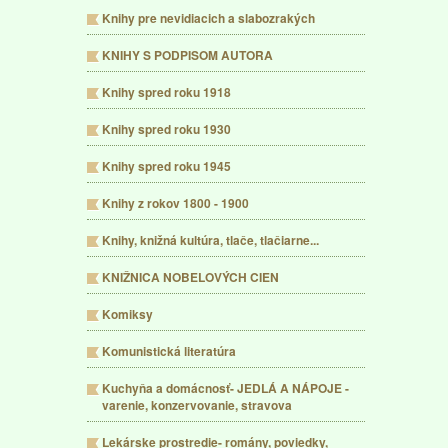
Knihy pre nevidiacich a slabozrakých
KNIHY S PODPISOM AUTORA
Knihy spred roku 1918
Knihy spred roku 1930
Knihy spred roku 1945
Knihy z rokov 1800 - 1900
Knihy, knižná kultúra, tlače, tlačiarne...
KNIŽNICA NOBELOVÝCH CIEN
Komiksy
Komunistická literatúra
Kuchyňa a domácnosť- JEDLÁ A NÁPOJE -
varenie, konzervovanie, stravova
Lekárske prostredie- romány, poviedky,