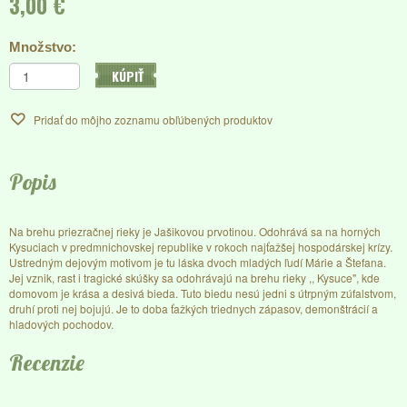
3,00 €
Množstvo:
KÚPIŤ
Pridať do môjho zoznamu obľúbených produktov
Popis
Na brehu priezračnej rieky je Jašikovou prvotinou. Odohrává sa na horných
Kysuciach v predmnichovskej republike v rokoch najťažšej hospodárskej krízy.
Ustredným dejovým motivom je tu láska dvoch mladých ľudí Márie a Štefana.
Jej vznik, rast i tragické skúšky sa odohrávajú na brehu rieky ,, Kysuce", kde
domovom je krása a desivá
bieda. Tuto biedu nesú jedni s útrpným zúfalstvom,
druhí proti nej bojujú. Je to doba ťažkých triednych zápasov, demonštrácií a
hladových pochodov.
Recenzie