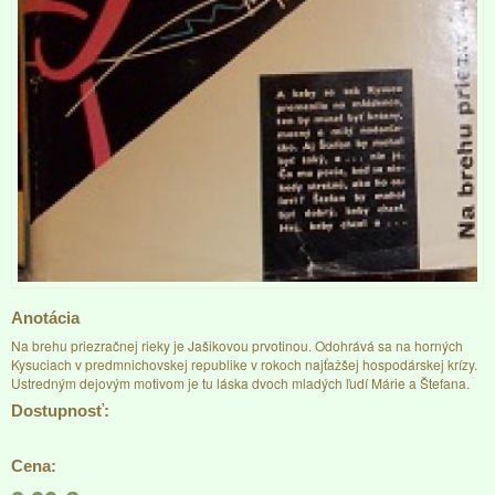
Anotácia
Na brehu priezračnej rieky je Jašikovou prvotinou. Odohrává sa na horných
Kysuciach v predmnichovskej republike v rokoch najťažšej hospodárskej krízy.
Ustredným dejovým motivom je tu láska dvoch mladých ľudí Márie a Štefana.
Dostupnosť:
Cena: