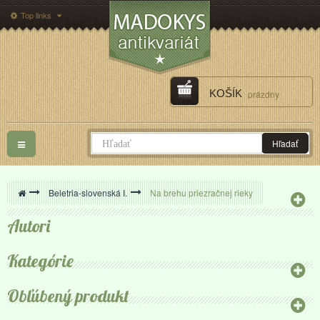
Top links
KOŠÍK
prázdny
Toggle
Hľadať
navigation
>
Beletria-slovenská I.
>
Na brehu priezračnej rieky
Autori
Kategórie
Obľúbený produkt