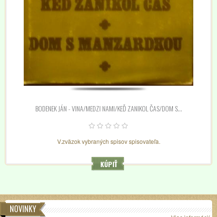
BODENEK JÁN - VINA/MEDZI NAMI/KEĎ ZANIKOL ČAS/DOM S...
V.zväzok vybraných spisov spisovateľa.
KÚPIŤ
NOVINKY