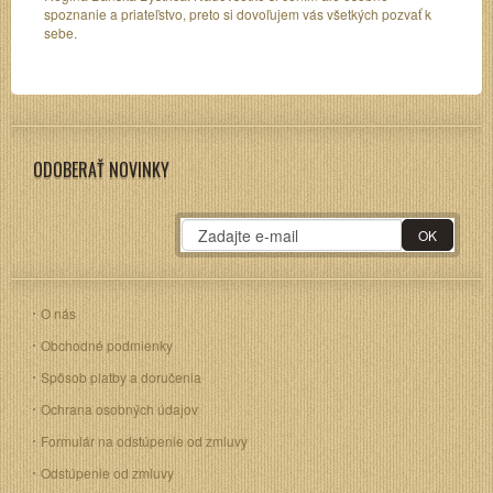
spoznanie a priateľstvo, preto si dovoľujem vás všetkých pozvať k
sebe.
ODOBERAŤ NOVINKY
O nás
Obchodné podmienky
Spôsob platby a doručenia
Ochrana osobných údajov
Formulár na odstúpenie od zmluvy
Odstúpenie od zmluvy