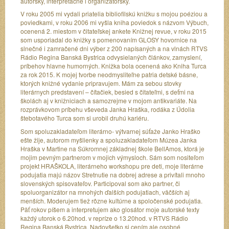
autorsky, interpretačne i organizátorsky.
V roku 2005 mi vydali priatelia bibliofilskú knižku s mojou poéziou a
poviedkami, v roku 2006 mi vyšla kniha poviedok s názvom Výbuch,
ocenená 2. miestom v čitateľskej ankete Knižnej revue, v roku 2015
som usporiadal do knižky s pomenovaním GLOSY hovornice na
slnečné i zamračené dni výber z 200 napísaných a na vlnách RTVS
Rádio Regina Banská Bystrica odvysielaných článkov, zamyslení,
príbehov hlavne humorných. Knižka bola ocenená ako Kniha Turca
za rok 2015. K mojej tvorbe neodmysliteľne patria detské básne,
ktorých knižné vydanie pripravujem. Mám za sebou stovky
literárnych predstavení – čítačiek, besied s čitateľmi, s deťmi na
školách aj v knižniciach a samozrejme v mojom antikvariáte. Na
rozprávkovom príbehu vševeda Janka Hraška, rodáka z Údolia
štebotavého Turca som si urobil druhú kariéru.
Som spoluzakladateľom literárno- výtvarnej súťaže Janko Hraško
ešte žije, autorom myšlienky a spoluzakladateľom Múzea Janka
Hraška v Martine na Súkromnej základnej škole BellAmos, ktorá je
mojim pevným partnerom v mojich výmysloch. Sám som nositeľom
projekt HRAŠKOLA, literárneho workshopu pre deti, moje literárne
podujatia majú názov Stretnutie na dobrej adrese a privítali mnoho
slovenských spisovateľov. Participoval som ako partner, či
spoluorganizátor na mnohých ďalších podujatiach, väčších aj
menších. Moderujem tiež rôzne kultúrne a spoločenské podujatia.
Päť rokov píšem a interpretujem ako glosátor moje autorské texty
každý utorok o 6.20hod. v repríze o 13.20hod. v RTVS Rádio
Regina Banská Bystrica. Nadovšetko si cením ale osobné