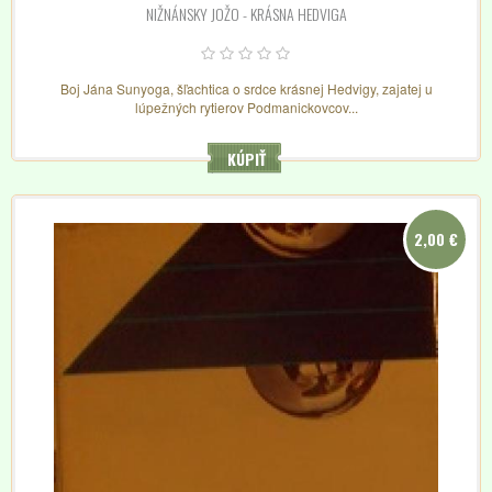
NIŽNÁNSKY JOŽO - KRÁSNA HEDVIGA
Boj Jána Sunyoga, šľachtica o srdce krásnej Hedvigy, zajatej u
lúpežných rytierov Podmanickovcov...
KÚPIŤ
2,00 €