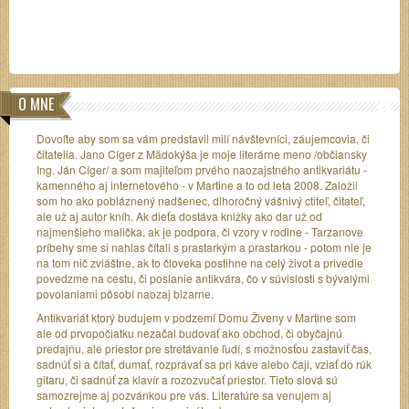
O MNE
Dovoľte aby som sa vám predstavil milí návštevníci, záujemcovia, či
čitatelia. Jano Cíger z Mädokýša je moje literárne meno /občiansky
Ing. Ján Cíger/ a som majiteľom prvého naozajstného antikvariátu -
kamenného aj internetového - v Martine a to od leta 2008. Založil
som ho ako pobláznený nadšenec, dlhoročný vášnivý ctiteľ, čitateľ,
ale už aj autor kníh. Ak dieťa dostáva knižky ako dar už od
najmenšieho malička, ak je podpora, či vzory v rodine - Tarzanove
príbehy sme si nahlas čítali s prastarkým a prastarkou - potom nie je
na tom nič zvláštne, ak to človeka postihne na celý život a privedie
povedzme na cestu, či poslanie antikvára, čo v súvislosti s bývalými
povolaniami pôsobí naozaj bizarne.
Antikvariát ktorý budujem v podzemí Domu Živeny v Martine som
ale od prvopočiatku nezačal budovať ako obchod, či obyčajnú
predajňu, ale priestor pre stretávanie ľudí, s možnosťou zastaviť čas,
sadnúť si a čítať, dumať, rozprávať sa pri káve alebo čaji, vziať do rúk
gitaru, či sadnúť za klavír a rozozvučať priestor. Tieto slová sú
samozrejme aj pozvánkou pre vás. Literatúre sa venujem aj