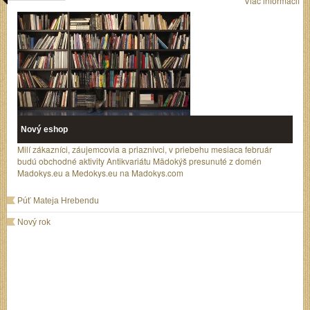
Viac informácií
Nový eshop
Milí zákazníci, záujemcovia a priaznivci, v priebehu mesiaca február
budú obchodné aktivity Antikvariátu Mädokýš presunuté z domén
Madokys.eu a Medokys.eu na Madokys.com
Púť Mateja Hrebendu
Nový rok