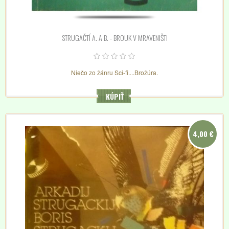
STRUGAČTÍ A. A B. - BROUK V MRAVENIŠTI
Niečo zo žánru Sci-fi....Brožúra.
KÚPIŤ
4,00 €