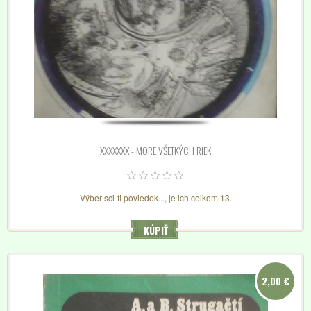
XXXXXXX - MORE VŠETKÝCH RIEK
Výber sci-fi poviedok..., je ich celkom 13.
KÚPIŤ
2,00 €