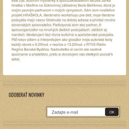
ešte žije, autorom myšlienky a spoluzakladateľom Múzea Janka
Hraška v Martine na Súkromnej základnej škole BellAmos, ktorá je
mojim pevným partnerom v mojich výmysloch. Sám som nositeľom
projekt HRAŠKOLA, literárneho workshopu pre deti, moje literárne
podujatia majú názov Stretnutie na dobrej adrese a privítali mnoho
slovenských spisovateľov. Participoval som ako partner, či
spoluorganizátor na mnohých ďalších podujatiach, väčších aj
menších. Moderujem tiež rôzne kultúrne a spoločenské podujatia.
Päť rokov píšem a interpretujem ako glosátor moje autorské texty
každý utorok o 6.20hod. v repríze o 13.20hod. v RTVS Rádio
Regina Banská Bystrica. Nadovšetko si cením ale osobné
spoznanie a priateľstvo, preto si dovoľujem vás všetkých pozvať k
sebe.
ODOBERAŤ NOVINKY