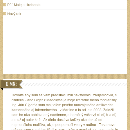
Púť Mateja Hrebendu
Nový rok
O MNE
Dovoľte aby som sa vám predstavil milí návštevníci, záujemcovia, či
čitatelia. Jano Cíger z Mädokýša je moje literárne meno /občiansky
Ing. Ján Cíger/ a som majiteľom prvého naozajstného antikvariátu -
kamenného aj internetového - v Martine a to od leta 2008. Založil
som ho ako pobláznený nadšenec, dlhoročný vášnivý ctiteľ, čitateľ,
ale už aj autor kníh. Ak dieťa dostáva knižky ako dar už od
najmenšieho malička, ak je podpora, či vzory v rodine - Tarzanove
príbehy sme si nahlas čítali s prastarkým a prastarkou - potom nie je