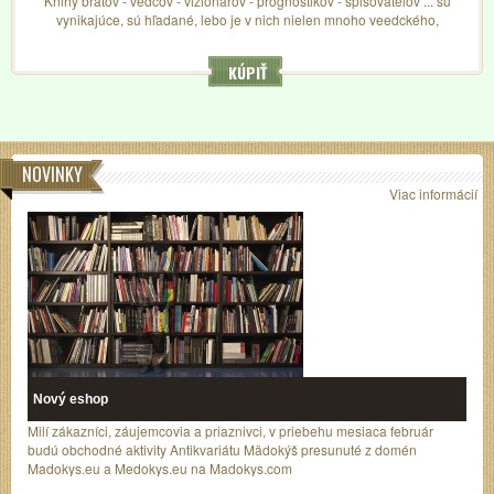
Knihy bratov - vedcov - vizionárov - prognostikov - spisovateľov ... sú
vynikajúce, sú hľadané, lebo je v nich nielen mnoho veedckého,
novátorského, ale majú aj čitateľský šmrnc...
KÚPIŤ
NOVINKY
Viac informácií
Nový eshop
Milí zákazníci, záujemcovia a priaznivci, v priebehu mesiaca február
budú obchodné aktivity Antikvariátu Mädokýš presunuté z domén
Madokys.eu a Medokys.eu na Madokys.com