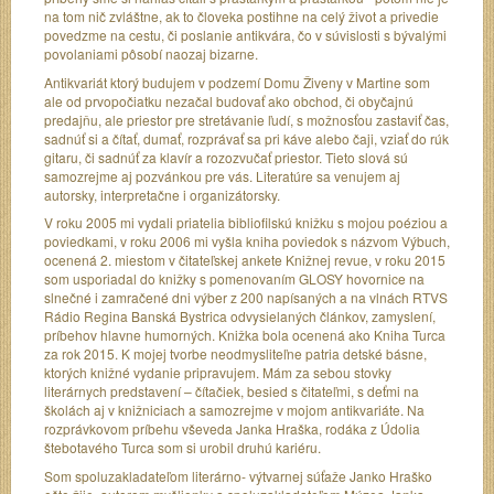
na tom nič zvláštne, ak to človeka postihne na celý život a privedie
povedzme na cestu, či poslanie antikvára, čo v súvislosti s bývalými
povolaniami pôsobí naozaj bizarne.
Antikvariát ktorý budujem v podzemí Domu Živeny v Martine som
ale od prvopočiatku nezačal budovať ako obchod, či obyčajnú
predajňu, ale priestor pre stretávanie ľudí, s možnosťou zastaviť čas,
sadnúť si a čítať, dumať, rozprávať sa pri káve alebo čaji, vziať do rúk
gitaru, či sadnúť za klavír a rozozvučať priestor. Tieto slová sú
samozrejme aj pozvánkou pre vás. Literatúre sa venujem aj
autorsky, interpretačne i organizátorsky.
V roku 2005 mi vydali priatelia bibliofilskú knižku s mojou poéziou a
poviedkami, v roku 2006 mi vyšla kniha poviedok s názvom Výbuch,
ocenená 2. miestom v čitateľskej ankete Knižnej revue, v roku 2015
som usporiadal do knižky s pomenovaním GLOSY hovornice na
slnečné i zamračené dni výber z 200 napísaných a na vlnách RTVS
Rádio Regina Banská Bystrica odvysielaných článkov, zamyslení,
príbehov hlavne humorných. Knižka bola ocenená ako Kniha Turca
za rok 2015. K mojej tvorbe neodmysliteľne patria detské básne,
ktorých knižné vydanie pripravujem. Mám za sebou stovky
literárnych predstavení – čítačiek, besied s čitateľmi, s deťmi na
školách aj v knižniciach a samozrejme v mojom antikvariáte. Na
rozprávkovom príbehu vševeda Janka Hraška, rodáka z Údolia
štebotavého Turca som si urobil druhú kariéru.
Som spoluzakladateľom literárno- výtvarnej súťaže Janko Hraško