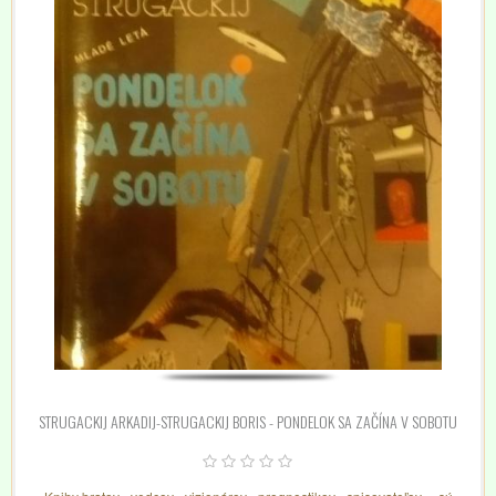
STRUGACKIJ ARKADIJ-STRUGACKIJ BORIS - PONDELOK SA ZAČÍNA V SOBOTU