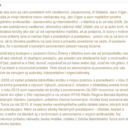
e aby som sa vám predstavil milí návštevníci, záujemcovia, či čitatelia. Jano Cíger 
ýša je moje literárne meno /občiansky Ing. Ján Cíger/ a som majiteľom prvého
stného antikvariátu - kamenného aj internetového - v Martine a to od leta 2008. Zal
 ako pobláznený nadšenec, dlhoročný vášnivý ctiteľ, čitateľ, ale už aj autor kníh. A
dostáva knižky ako dar už od najmenšieho malička, ak je podpora, či vzory v rodine
ove príbehy sme si nahlas čítali s prastarkým a prastarkou - potom nie je na tom ni
ne, ak to človeka postihne na celý život a privedie povedzme na cestu, či poslanie
ára, čo v súvislosti s bývalými povolaniami pôsobí naozaj bizarne.
variát ktorý budujem v podzemí Domu Živeny v Martine som ale od prvopočiatku ne
ť ako obchod, či obyčajnú predajňu, ale priestor pre stretávanie ľudí, s možnosťou
iť čas, sadnúť si a čítať, dumať, rozprávať sa pri káve alebo čaji, vziať do rúk gitaru, č
 za klavír a rozozvučať priestor. Tieto slová sú samozrejme aj pozvánkou pre vás.
túre sa venujem aj autorsky, interpretačne i organizátorsky.
 2005 mi vydali priatelia bibliofilskú knižku s mojou poéziou a poviedkami, v roku 
šla kniha poviedok s názvom Výbuch, ocenená 2. miestom v čitateľskej ankete Kniž
, v roku 2015 som usporiadal do knižky s pomenovaním GLOSY hovornice na slneč
čené dni výber z 200 napísaných a na vlnách RTVS Rádio Regina Banská Bystric
ielaných článkov, zamyslení, príbehov hlavne humorných. Knižka bola ocenená ak
Turca za rok 2015. K mojej tvorbe neodmysliteľne patria detské básne, ktorých kni
e pripravujem. Mám za sebou stovky literárnych predstavení – čítačiek, besied s
ľmi, s deťmi na školách aj v knižniciach a samozrejme v mojom antikvariáte. Na
ávkovom príbehu vševeda Janka Hraška, rodáka z Údolia štebotavého Turca som s
 druhú kariéru.