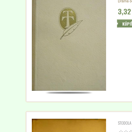
Dráma o
3,32
KÚPI
STODOLA 