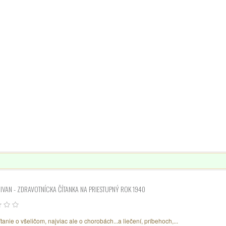
IVAN - ZDRAVOTNÍCKA ČÍTANKA NA PRIESTUPNÝ ROK 1940
tanie o všeličom, najviac ale o chorobách...a liečení, príbehoch,...