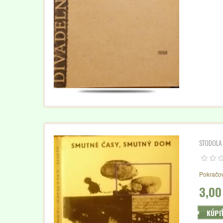
STODOLA 
Pokračov
3,00
KÚPI