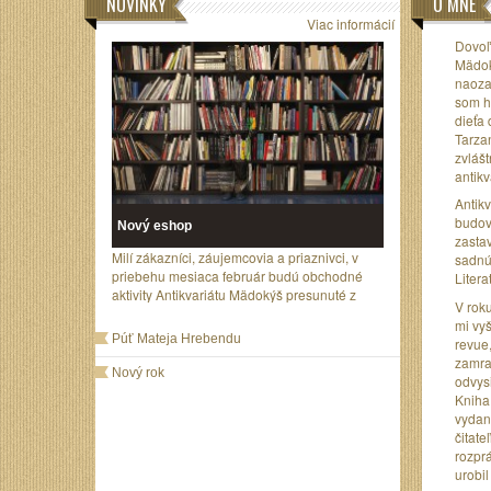
NOVINKY
O MNE
Viac informácií
Dovoľt
Mädok
naozaj
som ho
dieťa 
Tarzan
zvlášt
antikv
Antik
budova
Nový eshop
zastav
Milí zákazníci, záujemcovia a priaznivci, v
sadnúť
priebehu mesiaca február budú obchodné
Litera
aktivity Antikvariátu Mädokýš presunuté z
V roku
domén Madokys.eu a Medokys.eu na
mi vy
Madokys.com
Púť Mateja Hrebendu
revue
zamra
Nový rok
odvys
Kniha 
vydani
čitate
rozpr
urobil