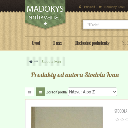
Prihlásiť
Nákupný košík
Úvod
O nás
Obchodné podmienky
Spô
>
Stodola Ivan
Produkty od autora Stodola Ivan
Zoradiť podľa
STODOLA 