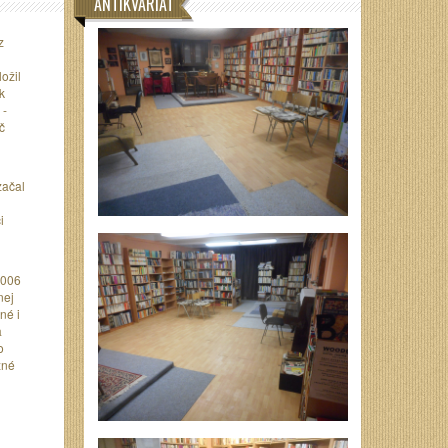
ANTIKVARIÁT
z
ožil
k
 -
č
začal
i
2006
nej
né i
a
o
žné
i