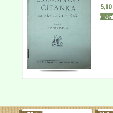
5,00
KÚPI