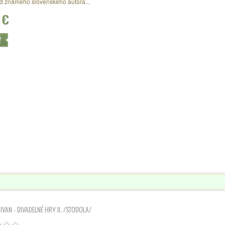
d známeho slovenského autora...
 €
Ť
IVAN - DIVADELNÉ HRY II. /STODOLA/