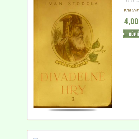
Kráľ Svä
4,00
KÚPI