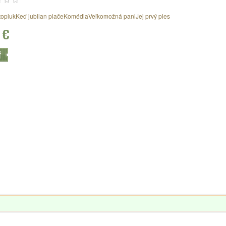
toplukKeď jubilan plačeKomédiaVeľkomožná paniJej prvý ples
 €
Ť