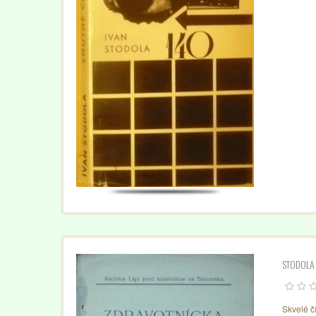
STODOLA 
Skvelé čí